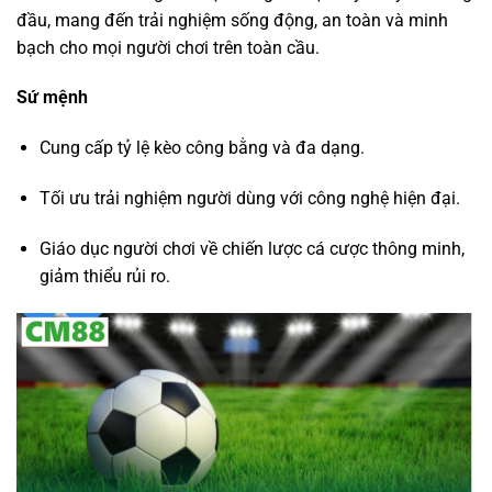
đầu, mang đến trải nghiệm sống động, an toàn và minh
bạch cho mọi người chơi trên toàn cầu.
Sứ mệnh
Cung cấp tỷ lệ kèo công bằng và đa dạng.
Tối ưu trải nghiệm người dùng với công nghệ hiện đại.
Giáo dục người chơi về chiến lược cá cược thông minh,
giảm thiểu rủi ro.