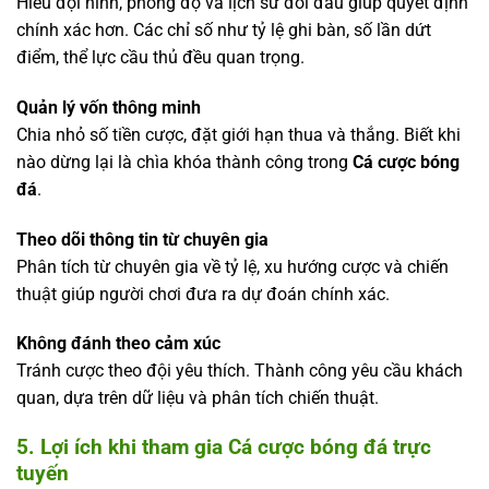
Hiểu đội hình, phong độ và lịch sử đối đầu giúp quyết định
chính xác hơn. Các chỉ số như tỷ lệ ghi bàn, số lần dứt
điểm, thể lực cầu thủ đều quan trọng.
Quản lý vốn thông minh
Chia nhỏ số tiền cược, đặt giới hạn thua và thắng. Biết khi
nào dừng lại là chìa khóa thành công trong
Cá cược bóng
đá
.
Theo dõi thông tin từ chuyên gia
Phân tích từ chuyên gia về tỷ lệ, xu hướng cược và chiến
thuật giúp người chơi đưa ra dự đoán chính xác.
Không đánh theo cảm xúc
Tránh cược theo đội yêu thích. Thành công yêu cầu khách
quan, dựa trên dữ liệu và phân tích chiến thuật.
5. Lợi ích khi tham gia Cá cược bóng đá trực
tuyến