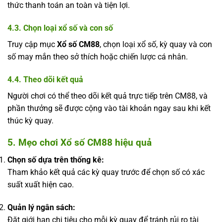
thức thanh toán an toàn và tiện lợi.
4.3. Chọn loại xổ số và con số
Truy cập mục
Xổ số CM88
, chọn loại xổ số, kỳ quay và con
số may mắn theo sở thích hoặc chiến lược cá nhân.
4.4. Theo dõi kết quả
Người chơi có thể theo dõi kết quả trực tiếp trên CM88, và
phần thưởng sẽ được cộng vào tài khoản ngay sau khi kết
thúc kỳ quay.
5.
Mẹo chơi Xổ số CM88 hiệu quả
Chọn số dựa trên thống kê:
Tham khảo kết quả các kỳ quay trước để chọn số có xác
suất xuất hiện cao.
Quản lý ngân sách:
Đặt giới hạn chi tiêu cho mỗi kỳ quay để tránh rủi ro tài