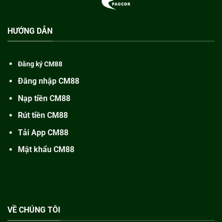
HƯỚNG DẪN
Đăng ký CM88
Đăng nhập CM88
Nạp tiền CM88
Rút tiền CM88
Tải App CM88
Mật khẩu CM88
VỀ CHÚNG TÔI