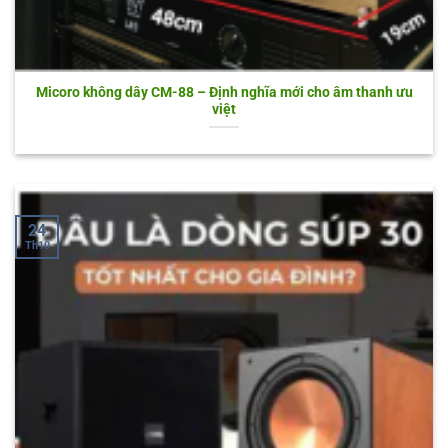
Micoro không dây CM-88 – Định nghĩa mới cho âm thanh ưu
việt
24
Th10