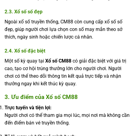
2.3. Xổ số số đẹp
Ngoài xổ số truyền thống, CM88 còn cung cấp xổ số số
đẹp, giúp người chơi lựa chọn con số may mắn theo sở
thích, ngày sinh hoặc chiến lược cá nhân.
2.4. Xổ số đặc biệt
Một số kỳ quay tại
Xổ số CM88
có giải đặc biệt với giá trị
cao, tạo cơ hội trúng thưởng lớn cho người chơi. Người
chơi có thể theo dõi thông tin kết quả trực tiếp và nhận
thưởng ngay khi kết thúc kỳ quay.
3.
Ưu điểm của Xổ số CM88
Trực tuyến và tiện lợi:
Người chơi có thể tham gia mọi lúc, mọi nơi mà không cần
đến điểm bán vé truyền thống.