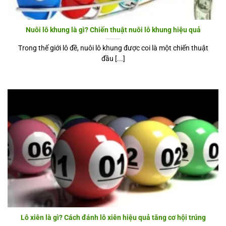
Nuôi lô khung là gì? Chiến thuật nuôi lô khung hiệu quả
Trong thế giới lô đề, nuôi lô khung được coi là một chiến thuật
đầu [...]
Lô xiên là gì? Cách đánh lô xiên hiệu quả tăng cơ hội trúng