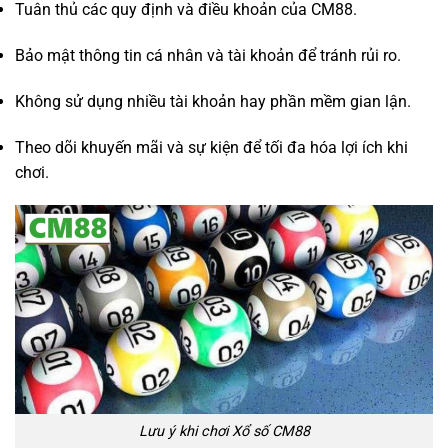
Tuân thủ các quy định và điều khoản của CM88.
Bảo mật thông tin cá nhân và tài khoản để tránh rủi ro.
Không sử dụng nhiều tài khoản hay phần mềm gian lận.
Theo dõi khuyến mãi và sự kiện để tối đa hóa lợi ích khi
chơi.
Lưu ý khi chơi Xổ số CM88