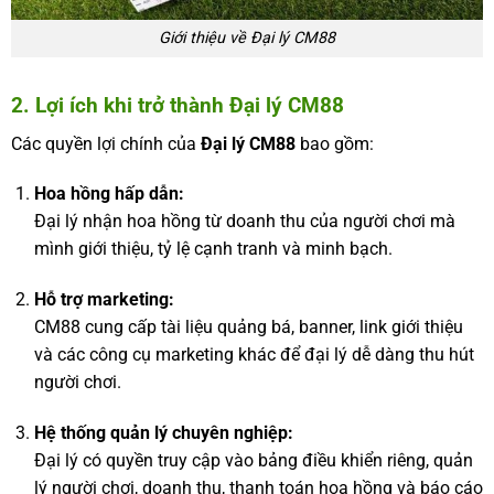
Giới thiệu về Đại lý CM88
2.
Lợi ích khi trở thành Đại lý CM88
Các quyền lợi chính của
Đại lý CM88
bao gồm:
Hoa hồng hấp dẫn:
Đại lý nhận hoa hồng từ doanh thu của người chơi mà
mình giới thiệu, tỷ lệ cạnh tranh và minh bạch.
Hỗ trợ marketing:
CM88 cung cấp tài liệu quảng bá, banner, link giới thiệu
và các công cụ marketing khác để đại lý dễ dàng thu hút
người chơi.
Hệ thống quản lý chuyên nghiệp:
Đại lý có quyền truy cập vào bảng điều khiển riêng, quản
lý người chơi, doanh thu, thanh toán hoa hồng và báo cáo