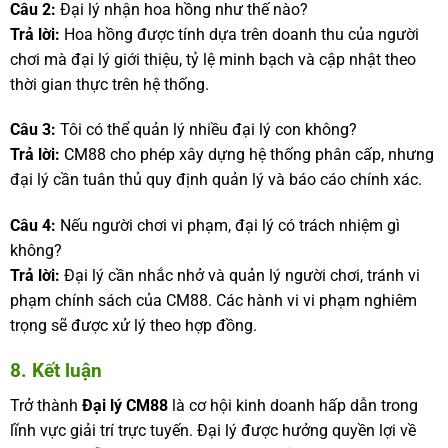
Câu 2:
Đại lý nhận hoa hồng như thế nào?
Trả lời:
Hoa hồng được tính dựa trên doanh thu của người
chơi mà đại lý giới thiệu, tỷ lệ minh bạch và cập nhật theo
thời gian thực trên hệ thống.
Câu 3:
Tôi có thể quản lý nhiều đại lý con không?
Trả lời:
CM88 cho phép xây dựng hệ thống phân cấp, nhưng
đại lý cần tuân thủ quy định quản lý và báo cáo chính xác.
Câu 4:
Nếu người chơi vi phạm, đại lý có trách nhiệm gì
không?
Trả lời:
Đại lý cần nhắc nhở và quản lý người chơi, tránh vi
phạm chính sách của CM88. Các hành vi vi phạm nghiêm
trọng sẽ được xử lý theo hợp đồng.
8.
Kết luận
Trở thành
Đại lý CM88
là cơ hội kinh doanh hấp dẫn trong
lĩnh vực giải trí trực tuyến. Đại lý được hưởng quyền lợi về