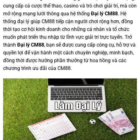
cung cấp cá cược thể thao, casino và trò chơi giải trí, mà còn
mở rộng mạng lưới thông qua hệ thống
Đại lý CM88
. Hệ
thống đại lý giúp CM88 tiếp cận người chơi rộng hơn, đồng
thời tạo cơ hội kinh doanh cho những cá nhân và tổ chức
muốn phát triển thu nhập từ lĩnh vực giải trí trực tuyến. Trở
thành
Đại lý CM88
, bạn sẽ được cung cấp công cụ, hỗ trợ và
quyền lợi để vận hành một cách chuyên nghiệp, minh bạch,
đồng thời được hưởng phần thưởng từ hoa hồng và các
chương trình ưu đãi của CM88.