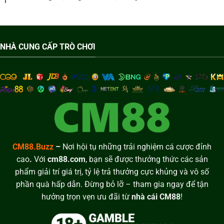
NHÀ CUNG CẤP TRÒ CHƠI
CM88.Buzz
–
Nơi hội tụ những trải nghiệm cá cược đỉnh
cao
.
Với
cm88.com
, bạn sẽ được thưởng thức các sản
phẩm giải trí giá trị, tỷ lệ trả thưởng cực khủng và vô số
phần quà hấp dẫn. Đừng bỏ lỡ – tham gia ngay để tận
hưởng trọn vẹn ưu đãi từ
nhà cái CM88
!