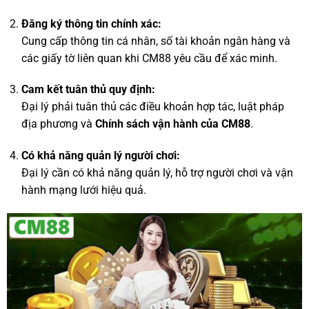
Đăng ký thông tin chính xác:
Cung cấp thông tin cá nhân, số tài khoản ngân hàng và
các giấy tờ liên quan khi CM88 yêu cầu để xác minh.
Cam kết tuân thủ quy định:
Đại lý phải tuân thủ các điều khoản hợp tác, luật pháp
địa phương và
Chính sách vận hành của CM88
.
Có khả năng quản lý người chơi:
Đại lý cần có khả năng quản lý, hỗ trợ người chơi và vận
hành mạng lưới hiệu quả.