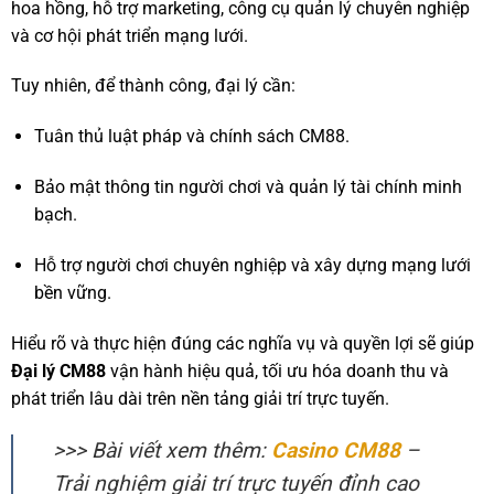
hoa hồng, hỗ trợ marketing, công cụ quản lý chuyên nghiệp
và cơ hội phát triển mạng lưới.
Tuy nhiên, để thành công, đại lý cần:
Tuân thủ luật pháp và chính sách CM88.
Bảo mật thông tin người chơi và quản lý tài chính minh
bạch.
Hỗ trợ người chơi chuyên nghiệp và xây dựng mạng lưới
bền vững.
Hiểu rõ và thực hiện đúng các nghĩa vụ và quyền lợi sẽ giúp
Đại lý CM88
vận hành hiệu quả, tối ưu hóa doanh thu và
phát triển lâu dài trên nền tảng giải trí trực tuyến.
>>> Bài viết xem thêm:
Casino CM88
–
Trải nghiệm giải trí trực tuyến đỉnh cao