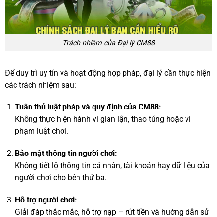
Trách nhiệm của Đại lý CM88
Để duy trì uy tín và hoạt động hợp pháp, đại lý cần thực hiện
các trách nhiệm sau:
Tuân thủ luật pháp và quy định của CM88:
Không thực hiện hành vi gian lận, thao túng hoặc vi
phạm luật chơi.
Bảo mật thông tin người chơi:
Không tiết lộ thông tin cá nhân, tài khoản hay dữ liệu của
người chơi cho bên thứ ba.
Hỗ trợ người chơi:
Giải đáp thắc mắc, hỗ trợ nạp – rút tiền và hướng dẫn sử