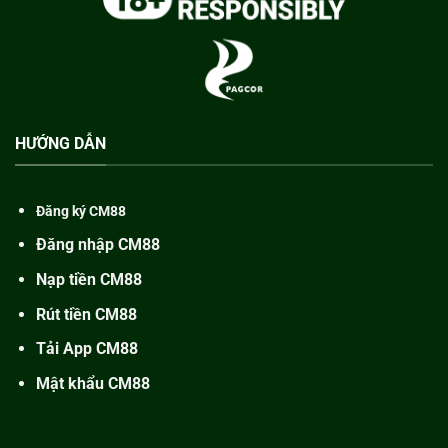
HƯỚNG DẪN
Đăng ký CM88
Đăng nhập CM88
Nạp tiền CM88
Rút tiền CM88
Tải App CM88
Mật khẩu CM88