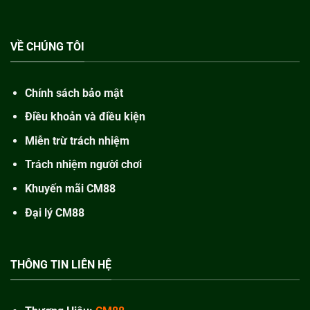
VỀ CHÚNG TÔI
Chính sách bảo mật
Điều khoản và điều kiện
Miễn trừ trách nhiệm
Trách nhiệm người chơi
Khuyến mãi CM88
Đại lý CM88
THÔNG TIN LIÊN HỆ