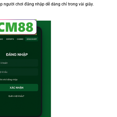
úp người chơi đăng nhập dễ dàng chỉ trong vài giây.