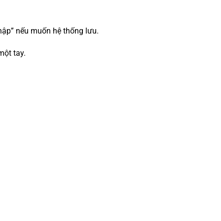
hập” nếu muốn hệ thống lưu.
một tay.