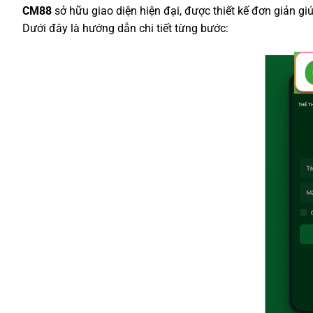
CM88
sở hữu giao diện hiện đại, được thiết kế đơn giản gi
Dưới đây là hướng dẫn chi tiết từng bước: