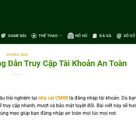
GAME BÀI
THỂ THAO
NỔ HŨ
ĐÁ GÀ
XỔ SỐ
HƯỚNG DẪN
 Dẫn Truy Cập Tài Khoản An Toàn
ầu trải nghiệm tại
nhà cái CM88
là đăng nhập tài khoản. Dù bạ
 truy cập nhanh, mượt và bảo mật tuyệt đối. Bài viết này sẽ hư
, cùng mẹo giúp bạn đăng nhập an toàn mọi lúc mọi nơi.