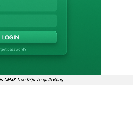
p CM88 Trên Điện Thoại Di Động