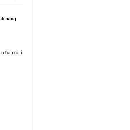
ính năng
n chặn rò rỉ