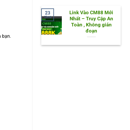
Link Vào CM88 Mới
23
Th10
Nhất – Truy Cập An
Toàn , Không gián
đoạn
a bạn.