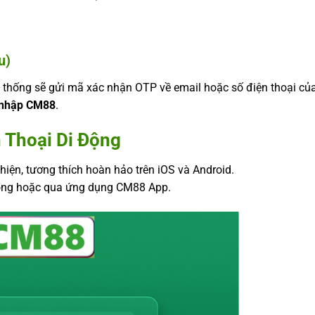
u)
ệ thống sẽ gửi mã xác nhận OTP về email hoặc số điện thoại củ
nhập CM88
.
 Thoại Di Động
hiện, tương thích hoàn hảo trên iOS và Android.
i động hoặc qua ứng dụng CM88 App.