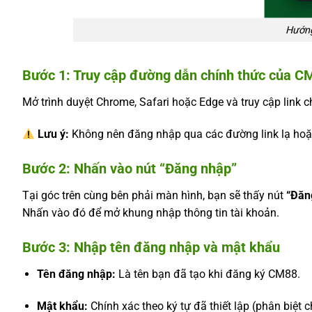
Hướn
Bước 1: Truy cập đường dẫn chính thức của C
Mở trình duyệt Chrome, Safari hoặc Edge và truy cập link c
Lưu ý:
Không nên đăng nhập qua các đường link lạ hoặc 
Bước 2: Nhấn vào nút “Đăng nhập”
Tại góc trên cùng bên phải màn hình, bạn sẽ thấy nút
“Đăn
Nhấn vào đó để mở khung nhập thông tin tài khoản.
Bước 3: Nhập tên đăng nhập và mật khẩu
Tên đăng nhập:
Là tên bạn đã tạo khi đăng ký CM88.
Mật khẩu:
Chính xác theo ký tự đã thiết lập (phân biệt 