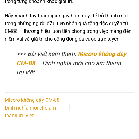
trong từng khoảnh khắc giải trí.
Hãy nhanh tay tham gia ngay hôm nay để trở thành một
trong những người đầu tiên nhận quà tặng độc quyền từ
CM88 – thương hiệu luôn tiên phong trong việc mang đến
niềm vui và giá trị cho cộng đồng cá cược trực tuyến!
>>> Bài viết xem thêm:
Micoro không dây
CM-88
– Định nghĩa mới cho âm thanh
ưu việt
Micoro không dây CM-88 –
Định nghĩa mới cho âm
thanh ưu việt