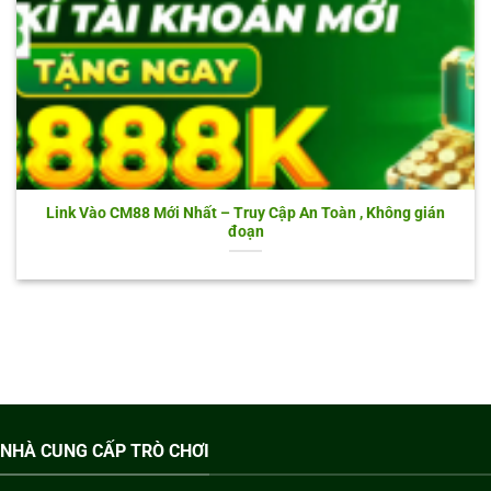
Link Vào CM88 Mới Nhất – Truy Cập An Toàn , Không gián
đoạn
NHÀ CUNG CẤP TRÒ CHƠI