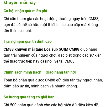
khuyến mãi này
Cơ hội nhận quà miễn phí
Chỉ cần tham gia các hoạt động thường ngày trên CM88,
bạn đã có thể sở hữu một thiết bị loa cao cấp mà không
tốn thêm chi phí.
Trải nghiệm giải trí đỉnh cao
CM88 khuyến mãi tặng Loa sub SUIM CM88
giúp nâng
tầm trải nghiệm của người chơi, đặc biệt trong các sự kiện
thể thao trực tiếp hay casino live tại CM88.
Chính sách minh bạch – Giao hàng tận nơi
Toàn bộ phần quà được CM88 gửi đến tận tay người nhận,
đảm bảo uy tín, minh bạch và nhanh chóng.
Số lượng quà tặng có giới hạn
Chỉ 500 phần quà dành cho các hội viên đủ điều kiện đầu