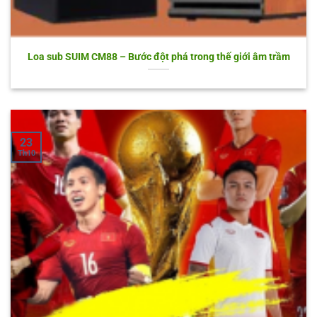
Loa sub SUIM CM88 – Bước đột phá trong thế giới âm trầm
23
Th10