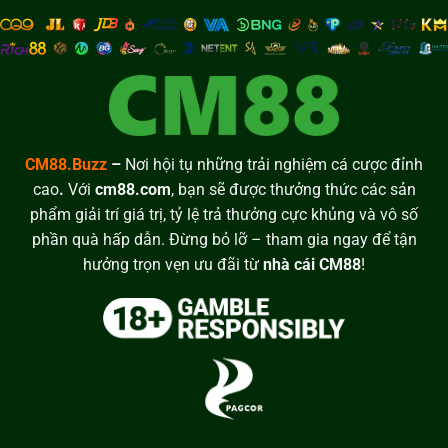
CM88.Buzz
–
Nơi hội tụ những trải nghiệm cá cược đỉnh
cao
.
Với
cm88.com
, bạn sẽ được thưởng thức các sản
phẩm giải trí giá trị, tỷ lệ trả thưởng cực khủng và vô số
phần quà hấp dẫn. Đừng bỏ lỡ – tham gia ngay để tận
hưởng trọn vẹn ưu đãi từ
nhà cái CM88
!