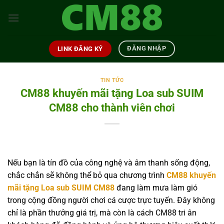
Bỏ
qua
nội
dung
ĐĂNG NHẬP
LINK ĐĂNG KÝ
TIN TỨC
CM88 khuyến mãi tặng Loa sub SUIM
CM88 cho thành viên chơi
Nếu bạn là tín đồ của công nghệ và âm thanh sống động,
chắc chắn sẽ không thể bỏ qua chương trình
CM88 khuyến
mãi tặng Loa sub SUIM CM88
đang làm mưa làm gió
trong cộng đồng người chơi cá cược trực tuyến. Đây không
chỉ là phần thưởng giá trị, mà còn là cách CM88 tri ân