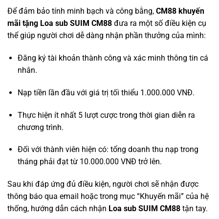
Để đảm bảo tính minh bạch và công bằng,
CM88 khuyến
mãi tặng Loa sub SUIM CM88
đưa ra một số điều kiện cụ
thể giúp người chơi dễ dàng nhận phần thưởng của mình:
Đăng ký tài khoản thành công và xác minh thông tin cá
nhân.
Nạp tiền lần đầu với giá trị tối thiểu 1.000.000 VNĐ.
Thực hiện ít nhất 5 lượt cược trong thời gian diễn ra
chương trình.
Đối với thành viên hiện có: tổng doanh thu nạp trong
tháng phải đạt từ 10.000.000 VNĐ trở lên.
Sau khi đáp ứng đủ điều kiện, người chơi sẽ nhận được
thông báo qua email hoặc trong mục “Khuyến mãi” của hệ
thống, hướng dẫn cách nhận
Loa sub SUIM CM88
tận tay.