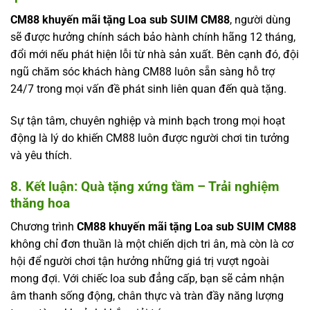
CM88 khuyến mãi tặng Loa sub SUIM CM88
, người dùng
sẽ được hưởng chính sách bảo hành chính hãng 12 tháng,
đổi mới nếu phát hiện lỗi từ nhà sản xuất. Bên cạnh đó, đội
ngũ chăm sóc khách hàng CM88 luôn sẵn sàng hỗ trợ
24/7 trong mọi vấn đề phát sinh liên quan đến quà tặng.
Sự tận tâm, chuyên nghiệp và minh bạch trong mọi hoạt
động là lý do khiến CM88 luôn được người chơi tin tưởng
và yêu thích.
8. Kết luận: Quà tặng xứng tầm – Trải nghiệm
thăng hoa
Chương trình
CM88 khuyến mãi tặng Loa sub SUIM CM88
không chỉ đơn thuần là một chiến dịch tri ân, mà còn là cơ
hội để người chơi tận hưởng những giá trị vượt ngoài
mong đợi. Với chiếc loa sub đẳng cấp, bạn sẽ cảm nhận
âm thanh sống động, chân thực và tràn đầy năng lượng