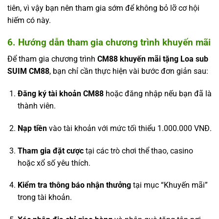
tiên, vì vậy bạn nên tham gia sớm để không bỏ lỡ cơ hội
hiếm có này.
6. Hướng dẫn tham gia chương trình khuyến mãi
Để tham gia chương trình
CM88 khuyến mãi tặng Loa sub
SUIM CM88
, bạn chỉ cần thực hiện vài bước đơn giản sau:
Đăng ký tài khoản CM88
hoặc đăng nhập nếu bạn đã là
thành viên.
Nạp tiền
vào tài khoản với mức tối thiểu 1.000.000 VNĐ.
Tham gia đặt cược
tại các trò chơi thể thao, casino
hoặc xổ số yêu thích.
Kiểm tra thông báo nhận thưởng
tại mục “Khuyến mãi”
trong tài khoản.