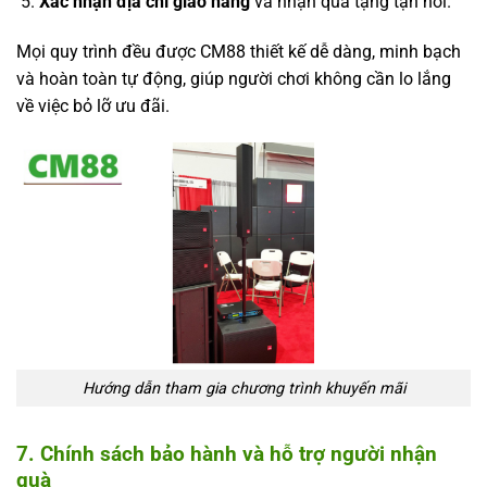
Xác nhận địa chỉ giao hàng
và nhận quà tặng tận nơi.
Mọi quy trình đều được CM88 thiết kế dễ dàng, minh bạch
và hoàn toàn tự động, giúp người chơi không cần lo lắng
về việc bỏ lỡ ưu đãi.
Hướng dẫn tham gia chương trình khuyến mãi
7. Chính sách bảo hành và hỗ trợ người nhận
quà