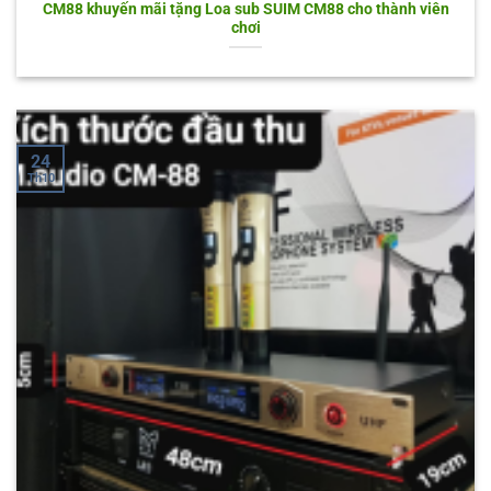
CM88 khuyến mãi tặng Loa sub SUIM CM88 cho thành viên
chơi
24
Th10