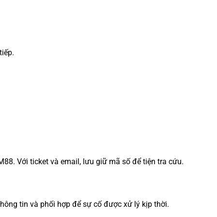
iếp.
88. Với ticket và email, lưu giữ mã số để tiện tra cứu.
ông tin và phối hợp để sự cố được xử lý kịp thời.