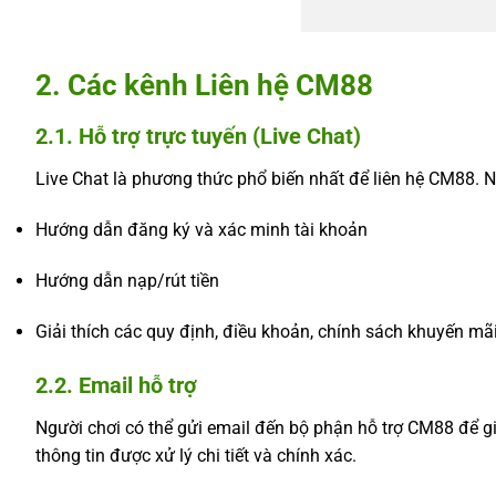
2.
Các kênh Liên hệ CM88
2.1. Hỗ trợ trực tuyến (Live Chat)
Live Chat là phương thức phổ biến nhất để liên hệ CM88. Ng
Hướng dẫn đăng ký và xác minh tài khoản
Hướng dẫn nạp/rút tiền
Giải thích các quy định, điều khoản, chính sách khuyến mã
2.2. Email hỗ trợ
Người chơi có thể gửi email đến bộ phận hỗ trợ CM88 để gi
thông tin được xử lý chi tiết và chính xác.