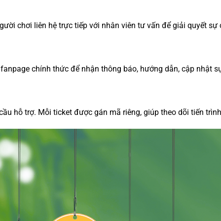
ời chơi liên hệ trực tiếp với nhân viên tư vấn để giải quyết s
fanpage chính thức để nhận thông báo, hướng dẫn, cập nhật sự k
cầu hỗ trợ. Mỗi ticket được gán mã riêng, giúp theo dõi tiến trì