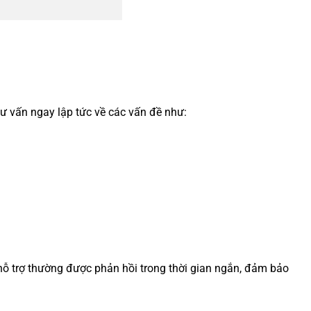
tư vấn ngay lập tức về các vấn đề như:
 hỗ trợ thường được phản hồi trong thời gian ngắn, đảm bảo