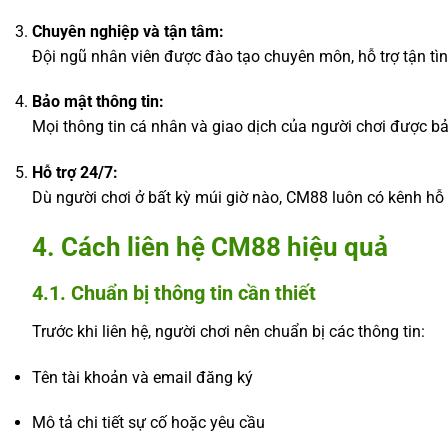
Chuyên nghiệp và tận tâm:
Đội ngũ nhân viên được đào tạo chuyên môn, hỗ trợ tận tì
Bảo mật thông tin:
Mọi thông tin cá nhân và giao dịch của người chơi được bả
Hỗ trợ 24/7:
Dù người chơi ở bất kỳ múi giờ nào, CM88 luôn có kênh hỗ
4.
Cách liên hệ CM88 hiệu quả
4.1. Chuẩn bị thông tin cần thiết
Trước khi liên hệ, người chơi nên chuẩn bị các thông tin:
Tên tài khoản và email đăng ký
Mô tả chi tiết sự cố hoặc yêu cầu