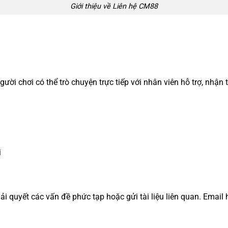
Giới thiệu về Liên hệ CM88
ười chơi có thể trò chuyện trực tiếp với nhân viên hỗ trợ, nhận 
i
ải quyết các vấn đề phức tạp hoặc gửi tài liệu liên quan. Email