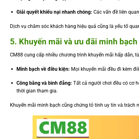
Giải quyết khiếu nại nhanh chóng:
Các vấn đề liên quan 
Dịch vụ chăm sóc khách hàng hiệu quả cũng là yếu tố quan 
5.
Khuyến mãi và ưu đãi minh bạch
CM88 cung cấp nhiều chương trình khuyến mãi hấp dẫn, từ 
Minh bạch về điều kiện:
Mọi khuyến mãi đều đi kèm điều
Công bằng và bình đẳng:
Tất cả người chơi đều có cơ 
thời gian tham gia.
Khuyến mãi minh bạch cũng chứng tỏ tính uy tín và trách 