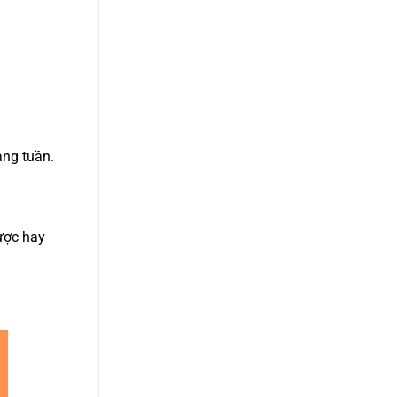
àng tuần.
ược hay