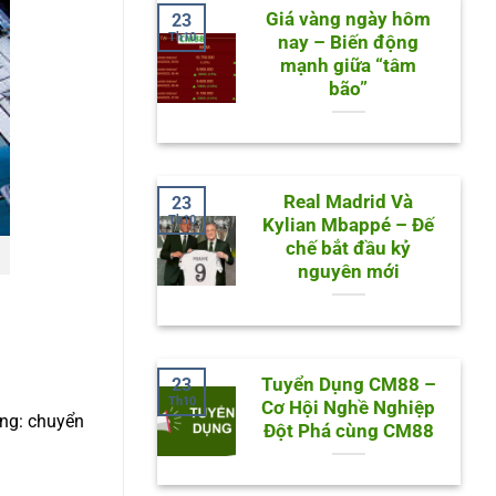
Giá vàng ngày hôm
23
Th10
nay – Biến động
mạnh giữa “tâm
bão”
Real Madrid Và
23
Th10
Kylian Mbappé – Đế
chế bắt đầu kỷ
nguyên mới
23
Tuyển Dụng CM88 –
Th10
Cơ Hội Nghề Nghiệp
ạng: chuyển
Đột Phá cùng CM88