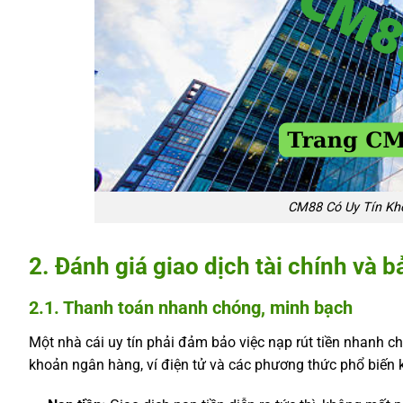
CM88 Có Uy Tín Khô
2.
Đánh giá giao dịch tài chính và 
2.1. Thanh toán nhanh chóng, minh bạch
Một nhà cái uy tín phải đảm bảo việc nạp rút tiền nhanh 
khoản ngân hàng, ví điện tử và các phương thức phổ biến 