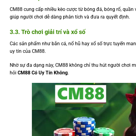
CM88 cung cấp nhiều kèo cược từ bóng đá, bóng rổ, quần v
giúp người chơi dễ dàng phân tích và đưa ra quyết định.
3.3. Trò chơi giải trí và xổ số
Các sản phẩm như bắn cá, nổ hũ hay xổ số trực tuyến mang
uy tín của CM88.
Nhờ sự đa dạng này, CM88 không chỉ thu hút người chơi m
hỏi
CM88 Có Uy Tín Không
.