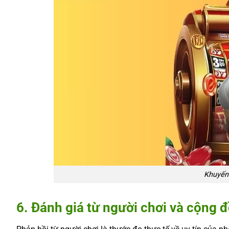
Khuyến 
6.
Đánh giá từ người chơi và cộng 