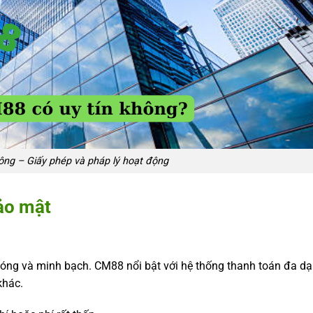
ng – Giấy phép và pháp lý hoạt động
bảo mật
chóng và minh bạch. CM88 nổi bật với hệ thống thanh toán đa d
khác.