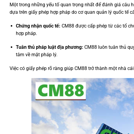
Một trong những yếu tố quan trọng nhất để đánh giá câu 
dựa trên giấy phép hợp pháp do cơ quan quản lý quốc tế cấ
Chứng nhận quốc tế:
CM88 được cấp phép từ các tổ chức
hợp pháp.
Tuân thủ pháp luật địa phương:
CM88 luôn tuân thủ quy 
tâm về mặt pháp lý.
Việc có giấy phép rõ ràng giúp CM88 trở thành một nhà cái