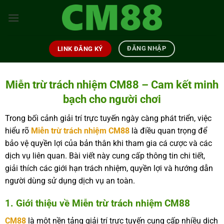
Bỏ
qua
nội
dung
ĐĂNG NHẬP
LINK ĐĂNG KÝ
Miễn trừ trách nhiệm CM88 – Cam kết minh
bạch cho người chơi
Trong bối cảnh giải trí trực tuyến ngày càng phát triển, việc
hiểu rõ
Miễn trừ trách nhiệm CM88
là điều quan trọng để
bảo vệ quyền lợi của bản thân khi tham gia cá cược và các
dịch vụ liên quan. Bài viết này cung cấp thông tin chi tiết,
giải thích các giới hạn trách nhiệm, quyền lợi và hướng dẫn
người dùng sử dụng dịch vụ an toàn.
1.
Giới thiệu về Miễn trừ trách nhiệm CM88
CM88
là một nền tảng giải trí trực tuyến cung cấp nhiều dịch