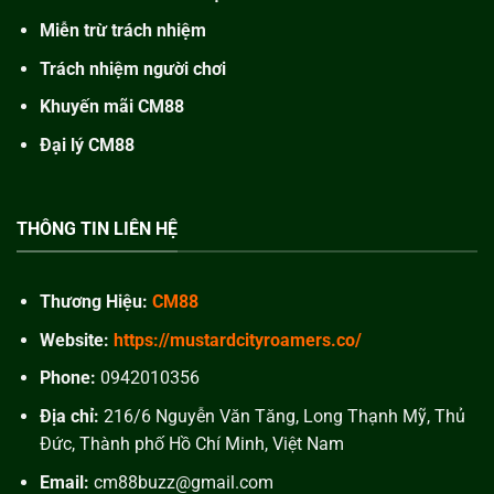
Miễn trừ trách nhiệm
Trách nhiệm người chơi
Khuyến mãi CM88
Đại lý CM88
THÔNG TIN LIÊN HỆ
Thương Hiệu:
CM88
Website:
https://mustardcityroamers.co/
Phone:
0942010356
Địa chỉ:
216/6 Nguyễn Văn Tăng, Long Thạnh Mỹ, Thủ
Đức, Thành phố Hồ Chí Minh, Việt Nam
Email:
cm88buzz@gmail.com