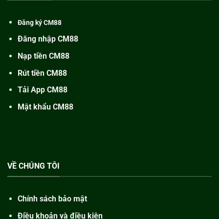
Đăng ký CM88
Đăng nhập CM88
Nạp tiền CM88
Rút tiền CM88
Tải App CM88
Mật khẩu CM88
VỀ CHÚNG TÔI
Chính sách bảo mật
Điều khoản và điều kiện