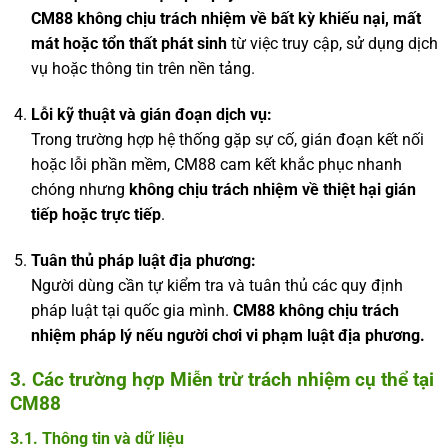
CM88 không chịu trách nhiệm về bất kỳ khiếu nại, mất
mát hoặc tổn thất phát sinh
từ việc truy cập, sử dụng dịch
vụ hoặc thông tin trên nền tảng.
Lỗi kỹ thuật và gián đoạn dịch vụ:
Trong trường hợp hệ thống gặp sự cố, gián đoạn kết nối
hoặc lỗi phần mềm, CM88 cam kết khắc phục nhanh
chóng nhưng
không chịu trách nhiệm về thiệt hại gián
tiếp hoặc trực tiếp
.
Tuân thủ pháp luật địa phương:
Người dùng cần tự kiểm tra và tuân thủ các quy định
pháp luật tại quốc gia mình.
CM88 không chịu trách
nhiệm pháp lý nếu người chơi vi phạm luật địa phương.
3.
Các trường hợp Miễn trừ trách nhiệm cụ thể tại
CM88
3.1. Thông tin và dữ liệu