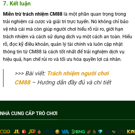
7.
Kết luận
Miễn trừ trách nhiệm CM88
là một phần quan trọng trong
trải nghiệm cá cược và giải trí trực tuyến. Nó không chỉ bảo
vệ nhà cái mà còn giúp người chơi hiểu rõ rủi ro, giới hạn
trách nhiệm và cách sử dụng dịch vụ một cách an toàn. Hiểu
rõ, đọc kỹ điều khoản, quản lý tài chính và luôn cập nhật
thông tin từ CM88 là cách tốt nhất để trải nghiệm dịch vụ
hiệu quả, hạn chế rủi ro và tối ưu hóa quyền lợi cá nhân.
>>> Bài viết:
Trách nhiệm người chơi
CM88
– Hướng dẫn đầy đủ và chi tiết
NHÀ CUNG CẤP TRÒ CHƠI