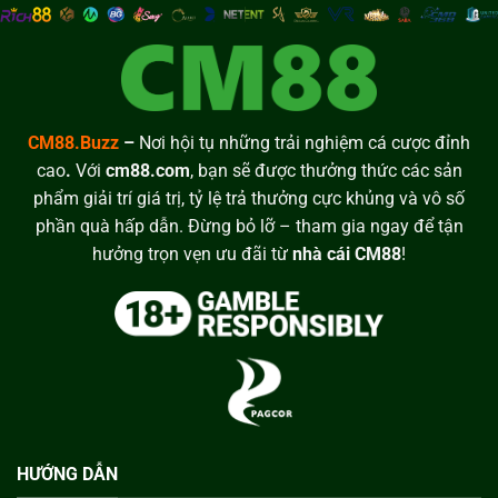
CM88.Buzz
–
Nơi hội tụ những trải nghiệm cá cược đỉnh
cao
.
Với
cm88.com
, bạn sẽ được thưởng thức các sản
phẩm giải trí giá trị, tỷ lệ trả thưởng cực khủng và vô số
phần quà hấp dẫn. Đừng bỏ lỡ – tham gia ngay để tận
hưởng trọn vẹn ưu đãi từ
nhà cái CM88
!
HƯỚNG DẪN