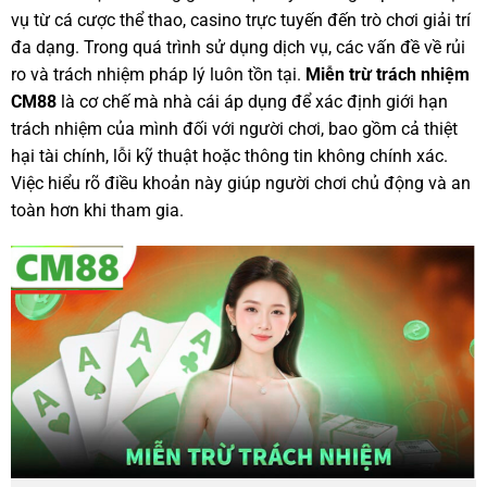
vụ từ cá cược thể thao, casino trực tuyến đến trò chơi giải trí
đa dạng. Trong quá trình sử dụng dịch vụ, các vấn đề về rủi
ro và trách nhiệm pháp lý luôn tồn tại.
Miễn trừ trách nhiệm
CM88
là cơ chế mà nhà cái áp dụng để xác định giới hạn
trách nhiệm của mình đối với người chơi, bao gồm cả thiệt
hại tài chính, lỗi kỹ thuật hoặc thông tin không chính xác.
Việc hiểu rõ điều khoản này giúp người chơi chủ động và an
toàn hơn khi tham gia.