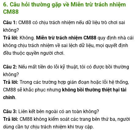
6.
Câu hỏi thường gặp về Miễn trừ trách nhiệm
CM88
Câu 1:
CM88 có chịu trách nhiệm nếu dữ liệu trò chơi sai
không?
Trả lời:
Không.
Miễn trừ trách nhiệm CM88
quy định nhà cái
không chịu trách nhiệm về sai lệch dữ liệu, mọi quyết định
đều thuộc quyền người chơi.
Câu 2:
Nếu mất tiền do lỗi kỹ thuật, tôi có được bồi thường
không?
Trả lời:
Trong các trường hợp gián đoạn hoặc lỗi hệ thống,
CM88 sẽ khắc phục nhưng
không bồi thường thiệt hại tài
chính
.
Câu 3:
Liên kết bên ngoài có an toàn không?
Trả lời:
CM88 không kiểm soát các trang bên thứ ba, người
dùng cần tự chịu trách nhiệm khi truy cập.