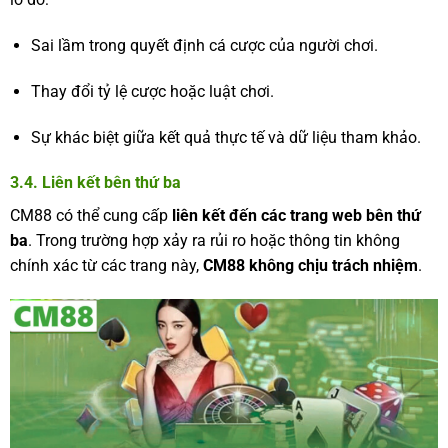
Sai lầm trong quyết định cá cược của người chơi.
Thay đổi tỷ lệ cược hoặc luật chơi.
Sự khác biệt giữa kết quả thực tế và dữ liệu tham khảo.
3.4. Liên kết bên thứ ba
CM88 có thể cung cấp
liên kết đến các trang web bên thứ
ba
. Trong trường hợp xảy ra rủi ro hoặc thông tin không
chính xác từ các trang này,
CM88 không chịu trách nhiệm
.