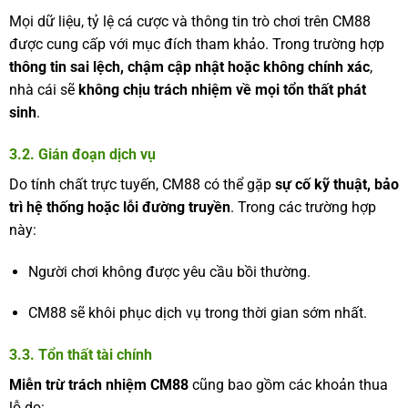
Mọi dữ liệu, tỷ lệ cá cược và thông tin trò chơi trên CM88
được cung cấp với mục đích tham khảo. Trong trường hợp
thông tin sai lệch, chậm cập nhật hoặc không chính xác
,
nhà cái sẽ
không chịu trách nhiệm về mọi tổn thất phát
sinh
.
3.2. Gián đoạn dịch vụ
Do tính chất trực tuyến, CM88 có thể gặp
sự cố kỹ thuật, bảo
trì hệ thống hoặc lỗi đường truyền
. Trong các trường hợp
này:
Người chơi không được yêu cầu bồi thường.
CM88 sẽ khôi phục dịch vụ trong thời gian sớm nhất.
3.3. Tổn thất tài chính
Miễn trừ trách nhiệm CM88
cũng bao gồm các khoản thua
lỗ do: