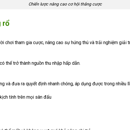
Chiến lược nâng cao cơ hội thắng cược
 rổ
ời chơi tham gia cược, nâng cao sự hứng thú và trải nghiệm giải tr
có thể trở thành nguồn thu nhập hấp dẫn.
ng và đưa ra quyết định nhanh chóng, áp dụng được trong nhiều lĩ
kịch tính trên mọi sân đấu