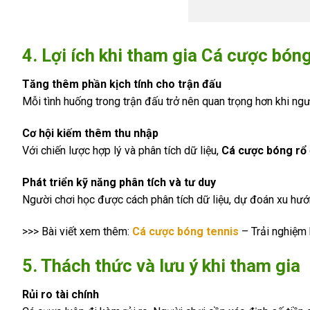
4. Lợi ích khi tham gia Cá cược bóng
Tăng thêm phần kịch tính cho trận đấu
Mỗi tình huống trong trận đấu trở nên quan trọng hơn khi ngư
Cơ hội kiếm thêm thu nhập
Với chiến lược hợp lý và phân tích dữ liệu,
Cá cược bóng rổ
Phát triển kỹ năng phân tích và tư duy
Người chơi học được cách phân tích dữ liệu, dự đoán xu hướ
>>> Bài viết xem thêm:
Cá cược bóng tennis
– Trải nghiệm 
5. Thách thức và lưu ý khi tham gia
Rủi ro tài chính