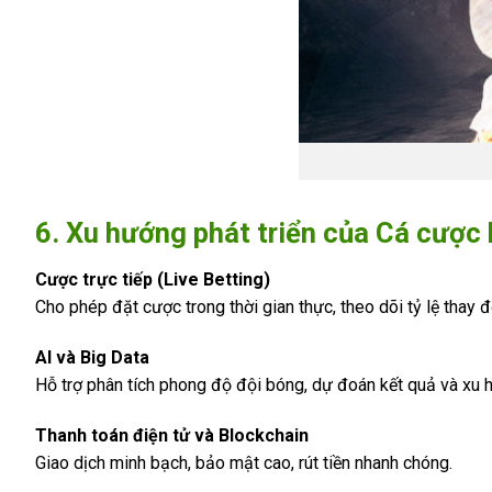
6. Xu hướng phát triển của Cá cược 
Cược trực tiếp (Live Betting)
Cho phép đặt cược trong thời gian thực, theo dõi tỷ lệ thay đổ
AI và Big Data
Hỗ trợ phân tích phong độ đội bóng, dự đoán kết quả và xu
Thanh toán điện tử và Blockchain
Giao dịch minh bạch, bảo mật cao, rút tiền nhanh chóng.