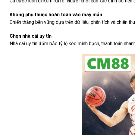
Cá cược luôn đi kèm rủi ro. Người chơi cần xác định số tiền 
Không phụ thuộc hoàn toàn vào may mắn
Chiến thắng bền vững dựa trên dữ liệu, phân tích và chiến thu
Chọn nhà cái uy tín
Nhà cái uy tín đảm bảo tỷ lệ kèo minh bạch, thanh toán nhan