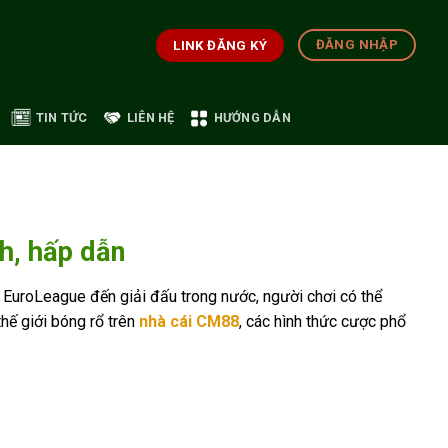
ĐĂNG NHẬP
LINK ĐĂNG KÝ
TIN TỨC
LIÊN HỆ
HƯỚNG DẪN
nh, hấp dẫn
, EuroLeague đến giải đấu trong nước, người chơi có thể
thế giới bóng rổ trên
nhà cái CM88
, các hình thức cược phổ