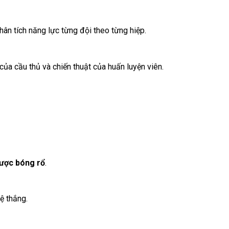
hân tích năng lực từng đội theo từng hiệp.
của cầu thủ và chiến thuật của huấn luyện viên.
ược bóng rổ
.
ệ thắng.