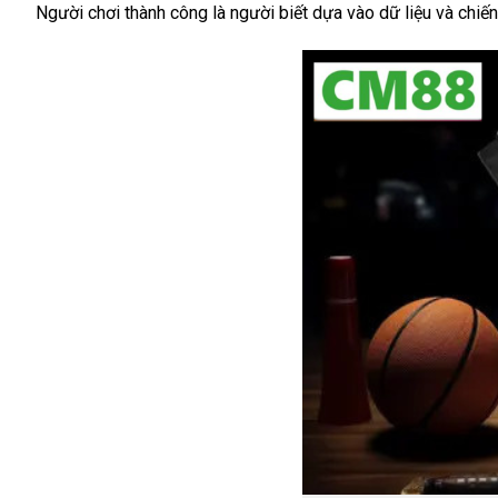
Người chơi thành công là người biết dựa vào dữ liệu và chiến