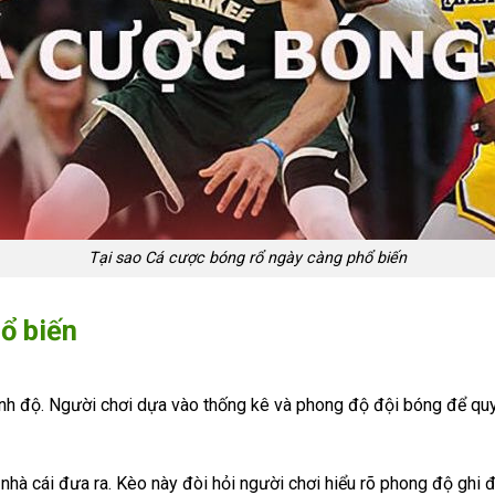
Tại sao Cá cược bóng rổ ngày càng phổ biến
ổ biến
rình độ. Người chơi dựa vào thống kê và phong độ đội bóng để quy
 cái đưa ra. Kèo này đòi hỏi người chơi hiểu rõ phong độ ghi đi