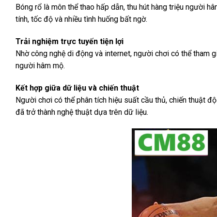
Bóng rổ là môn thể thao hấp dẫn, thu hút hàng triệu người h
tính, tốc độ và nhiều tình huống bất ngờ.
Trải nghiệm trực tuyến tiện lợi
Nhờ công nghệ di động và internet, người chơi có thể tham gi
người hâm mộ.
Kết hợp giữa dữ liệu và chiến thuật
Người chơi có thể phân tích hiệu suất cầu thủ, chiến thuật đ
đã trở thành nghệ thuật dựa trên dữ liệu.