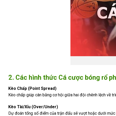
2. Các hình thức Cá cược bóng rổ ph
Kèo Chấp (Point Spread)
Kèo chấp giúp cân bằng cơ hội giữa hai đội chênh lệch về t
Kèo Tài/Xỉu (Over/Under)
Dự đoán tổng số điểm của trận đấu sẽ vượt hoặc dưới mức nhà