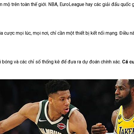
âm mộ trên toàn thế giới. NBA, EuroLeague hay các giải đấu quốc g
a cược mọi lúc, mọi nơi, chỉ cần một thiết bị kết nối mạng. Điều n
ội bóng và các chỉ số thống kê để đưa ra dự đoán chính xác.
Cá c