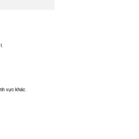
í.
nh vực khác.