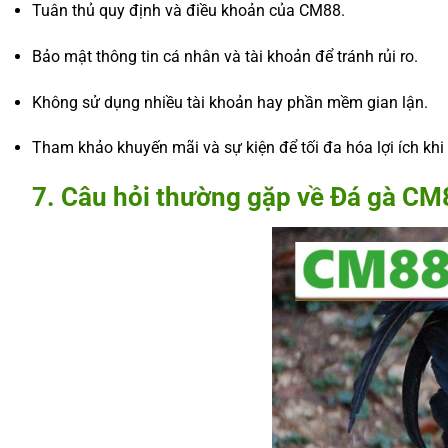
Tuân thủ quy định và điều khoản của CM88.
Bảo mật thông tin cá nhân và tài khoản để tránh rủi ro.
Không sử dụng nhiều tài khoản hay phần mềm gian lận.
Tham khảo khuyến mãi và sự kiện để tối đa hóa lợi ích khi 
7.
Câu hỏi thường gặp về Đá gà CM