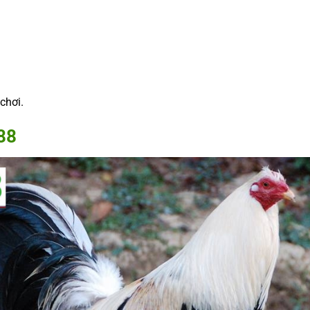
chơi.
88