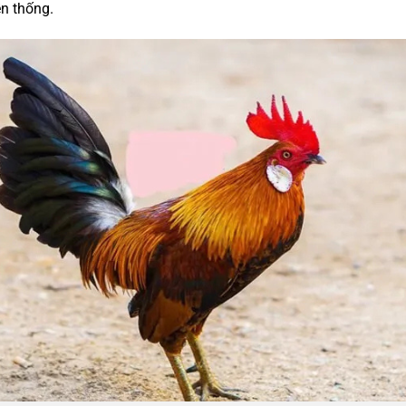
ền thống.