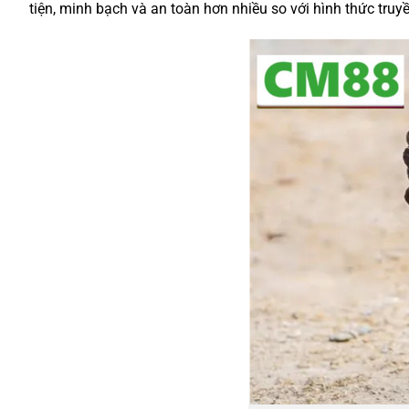
tiện, minh bạch và an toàn hơn nhiều so với hình thức truy