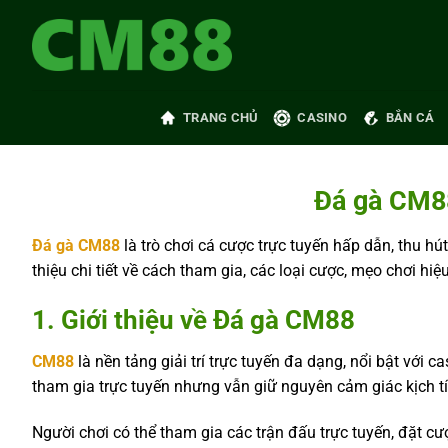
Bỏ
qua
nội
dung
TRANG CHỦ
CASINO
BẮN CÁ
Đá gà CM88
Đá gà CM88
là trò chơi cá cược trực tuyến hấp dẫn, thu hút
thiệu chi tiết về cách tham gia, các loại cược, mẹo chơi hi
1.
Giới thiệu về Đá gà CM88
CM88
là nền tảng giải trí trực tuyến đa dạng, nổi bật với ca
tham gia trực tuyến nhưng vẫn giữ nguyên cảm giác kịch tí
Người chơi có thể tham gia các trận đấu trực tuyến, đặt cư