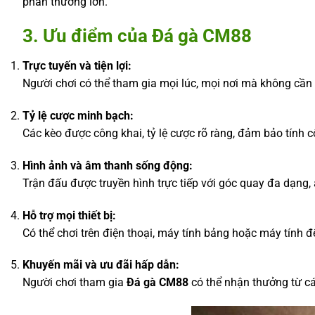
phần thưởng lớn.
3.
Ưu điểm của Đá gà CM88
Trực tuyến và tiện lợi:
Người chơi có thể tham gia mọi lúc, mọi nơi mà không cần 
Tỷ lệ cược minh bạch:
Các kèo được công khai, tỷ lệ cược rõ ràng, đảm bảo tính 
Hình ảnh và âm thanh sống động:
Trận đấu được truyền hình trực tiếp với góc quay đa dạng,
Hỗ trợ mọi thiết bị:
Có thể chơi trên điện thoại, máy tính bảng hoặc máy tính 
Khuyến mãi và ưu đãi hấp dẫn:
Người chơi tham gia
Đá gà CM88
có thể nhận thưởng từ các