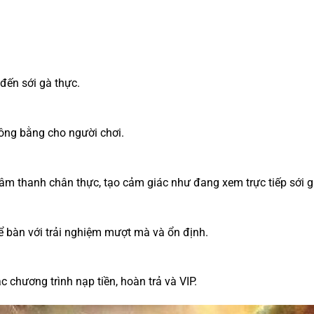
đến sới gà thực.
công bằng cho người chơi.
 âm thanh chân thực, tạo cảm giác như đang xem trực tiếp sới g
để bàn với trải nghiệm mượt mà và ổn định.
 chương trình nạp tiền, hoàn trả và VIP.