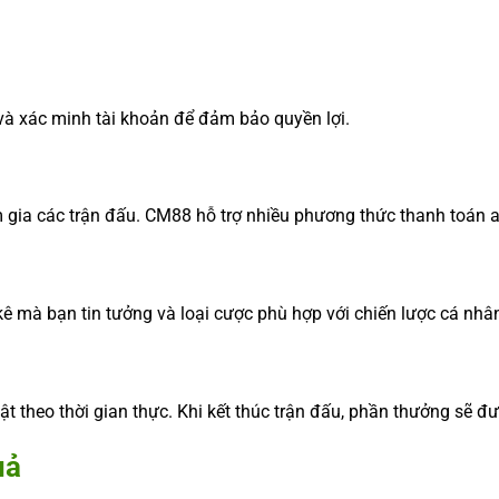
 và xác minh tài khoản để đảm bảo quyền lợi.
 gia các trận đấu. CM88 hỗ trợ nhiều phương thức thanh toán an
 kê mà bạn tin tưởng và loại cược phù hợp với chiến lược cá nhâ
ật theo thời gian thực. Khi kết thúc trận đấu, phần thưởng sẽ đư
uả