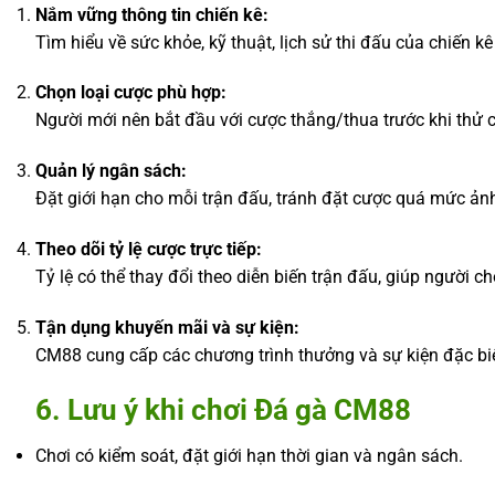
Nắm vững thông tin chiến kê:
Tìm hiểu về sức khỏe, kỹ thuật, lịch sử thi đấu của chiến k
Chọn loại cược phù hợp:
Người mới nên bắt đầu với cược thắng/thua trước khi thử 
Quản lý ngân sách:
Đặt giới hạn cho mỗi trận đấu, tránh đặt cược quá mức ản
Theo dõi tỷ lệ cược trực tiếp:
Tỷ lệ có thể thay đổi theo diễn biến trận đấu, giúp người ch
Tận dụng khuyến mãi và sự kiện:
CM88 cung cấp các chương trình thưởng và sự kiện đặc biệ
6.
Lưu ý khi chơi Đá gà CM88
Chơi có kiểm soát, đặt giới hạn thời gian và ngân sách.