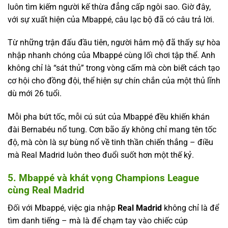
luôn tìm kiếm người kế thừa đẳng cấp ngôi sao. Giờ đây,
với sự xuất hiện của Mbappé, câu lạc bộ đã có câu trả lời.
Từ những trận đấu đầu tiên, người hâm mộ đã thấy sự hòa
nhập nhanh chóng của Mbappé cùng lối chơi tập thể. Anh
không chỉ là “sát thủ” trong vòng cấm mà còn biết cách tạo
cơ hội cho đồng đội, thể hiện sự chín chắn của một thủ lĩnh
dù mới 26 tuổi.
Mỗi pha bứt tốc, mỗi cú sút của Mbappé đều khiến khán
đài Bernabéu nổ tung. Cơn bão ấy không chỉ mang tên tốc
độ, mà còn là sự bùng nổ về tinh thần chiến thắng – điều
mà Real Madrid luôn theo đuổi suốt hơn một thế kỷ.
5. Mbappé và khát vọng Champions League
cùng Real Madrid
Đối với Mbappé, việc gia nhập
Real Madrid
không chỉ là để
tìm danh tiếng – mà là để chạm tay vào chiếc cúp