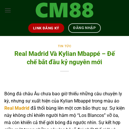
Bỏ
qua
nội
dung
ĐĂNG NHẬP
LINK ĐĂNG KÝ
TIN TỨC
Real Madrid Và Kylian Mbappé – Đế
chế bắt đầu kỷ nguyên mới
Bóng đá châu Âu chưa bao giờ thiếu những câu chuyện ly
kỳ, nhưng sự xuất hiện của Kylian Mbappé trong màu áo
Real Madrid
đã thổi bùng lên một cơn bão thực sự. Sự kiện
này không chỉ khiến người hâm mộ “Los Blancos” vỡ òa,
mà còn khiến cả thế giới bóng đá ngước nhìn. Sự kết hợp