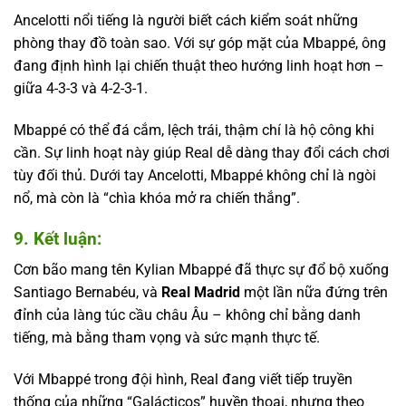
Ancelotti nổi tiếng là người biết cách kiểm soát những
phòng thay đồ toàn sao. Với sự góp mặt của Mbappé, ông
đang định hình lại chiến thuật theo hướng linh hoạt hơn –
giữa 4-3-3 và 4-2-3-1.
Mbappé có thể đá cắm, lệch trái, thậm chí là hộ công khi
cần. Sự linh hoạt này giúp Real dễ dàng thay đổi cách chơi
tùy đối thủ. Dưới tay Ancelotti, Mbappé không chỉ là ngòi
nổ, mà còn là “chìa khóa mở ra chiến thắng”.
9. Kết luận:
Cơn bão mang tên Kylian Mbappé đã thực sự đổ bộ xuống
Santiago Bernabéu, và
Real Madrid
một lần nữa đứng trên
đỉnh của làng túc cầu châu Âu – không chỉ bằng danh
tiếng, mà bằng tham vọng và sức mạnh thực tế.
Với Mbappé trong đội hình, Real đang viết tiếp truyền
thống của những “Galácticos” huyền thoại, nhưng theo