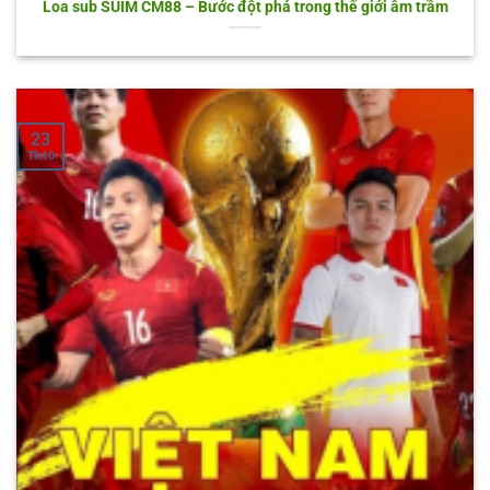
Loa sub SUIM CM88 – Bước đột phá trong thế giới âm trầm
23
Th10