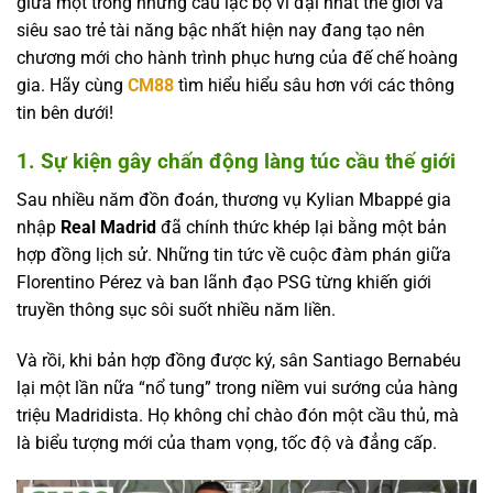
giữa một trong những câu lạc bộ vĩ đại nhất thế giới và
siêu sao trẻ tài năng bậc nhất hiện nay đang tạo nên
chương mới cho hành trình phục hưng của đế chế hoàng
gia. Hãy cùng
CM88
tìm hiểu hiểu sâu hơn với các thông
tin bên dưới!
1. Sự kiện gây chấn động làng túc cầu thế giới
Sau nhiều năm đồn đoán, thương vụ Kylian Mbappé gia
nhập
Real Madrid
đã chính thức khép lại bằng một bản
hợp đồng lịch sử. Những tin tức về cuộc đàm phán giữa
Florentino Pérez và ban lãnh đạo PSG từng khiến giới
truyền thông sục sôi suốt nhiều năm liền.
Và rồi, khi bản hợp đồng được ký, sân Santiago Bernabéu
lại một lần nữa “nổ tung” trong niềm vui sướng của hàng
triệu Madridista. Họ không chỉ chào đón một cầu thủ, mà
là biểu tượng mới của tham vọng, tốc độ và đẳng cấp.