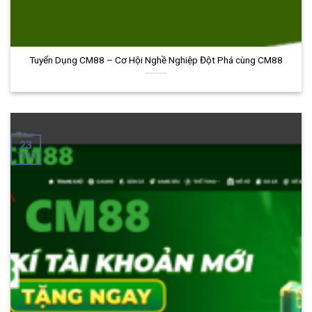
Tuyển Dụng CM88 – Cơ Hội Nghề Nghiệp Đột Phá cùng CM88
23
Th10