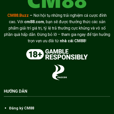
CM88.Buzz
–
Nơi hội tụ những trải nghiệm cá cược đỉnh
cao
.
Với
cm88.com
, bạn sẽ được thưởng thức các sản
phẩm giải trí giá trị, tỷ lệ trả thưởng cực khủng và vô số
phần quà hấp dẫn. Đừng bỏ lỡ – tham gia ngay để tận hưởng
trọn vẹn ưu đãi từ
nhà cái CM88
!
HƯỚNG DẪN
Đăng ký CM88