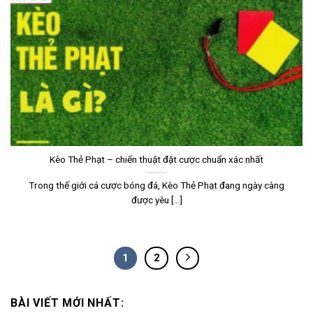
Kèo Thẻ Phạt – chiến thuật đặt cược chuẩn xác nhất
Trong thế giới cá cược bóng đá, Kèo Thẻ Phạt đang ngày càng
được yêu [...]
1
2
BÀI VIẾT MỚI NHẤT: