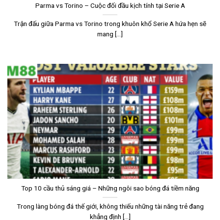
Parma vs Torino – Cuộc đối đầu kịch tính tại Serie A
Trận đấu giữa Parma vs Torino trong khuôn khổ Serie A hứa hẹn sẽ
mang [...]
Top 10 cầu thủ sáng giá – Những ngôi sao bóng đá tiềm năng
Trong làng bóng đá thế giới, không thiếu những tài năng trẻ đang
khẳng định [...]