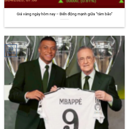
Giá vàng ngày hôm nay – Biến động mạnh giữa “tâm bão”
23
Th10