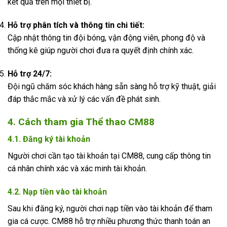
kết quả trên mọi thiết bị.
Hỗ trợ phân tích và thông tin chi tiết:
Cập nhật thông tin đội bóng, vận động viên, phong độ và
thống kê giúp người chơi đưa ra quyết định chính xác.
Hỗ trợ 24/7:
Đội ngũ chăm sóc khách hàng sẵn sàng hỗ trợ kỹ thuật, giải
đáp thắc mắc và xử lý các vấn đề phát sinh.
4.
Cách tham gia Thể thao CM88
4.1. Đăng ký tài khoản
Người chơi cần tạo tài khoản tại CM88, cung cấp thông tin
cá nhân chính xác và xác minh tài khoản.
4.2. Nạp tiền vào tài khoản
Sau khi đăng ký, người chơi nạp tiền vào tài khoản để tham
gia cá cược. CM88 hỗ trợ nhiều phương thức thanh toán an