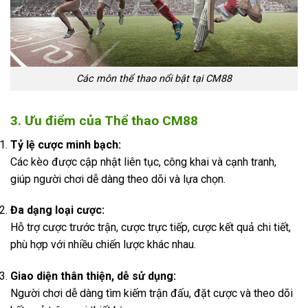
Các môn thể thao nổi bật tại CM88
3.
Ưu điểm của Thể thao CM88
Tỷ lệ cược minh bạch:
Các kèo được cập nhật liên tục, công khai và cạnh tranh,
giúp người chơi dễ dàng theo dõi và lựa chọn.
Đa dạng loại cược:
Hỗ trợ cược trước trận, cược trực tiếp, cược kết quả chi tiết,
phù hợp với nhiều chiến lược khác nhau.
Giao diện thân thiện, dễ sử dụng:
Người chơi dễ dàng tìm kiếm trận đấu, đặt cược và theo dõi