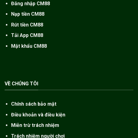
Đăng nhập CM88
Nạp tiền CM88
Rút tiền CM88
Tải App CM88
Mật khẩu CM88
VỀ CHÚNG TÔI
Chính sách bảo mật
Điều khoản và điều kiện
Miễn trừ trách nhiệm
Trách nhiệm người chơi