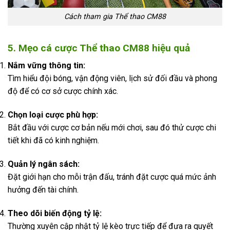
Cách tham gia Thể thao CM88
5.
Mẹo cá cược Thể thao CM88 hiệu quả
Nắm vững thông tin:
Tìm hiểu đội bóng, vận động viên, lịch sử đối đầu và phong
độ để có cơ sở cược chính xác.
Chọn loại cược phù hợp:
Bắt đầu với cược cơ bản nếu mới chơi, sau đó thử cược chi
tiết khi đã có kinh nghiệm.
Quản lý ngân sách:
Đặt giới hạn cho mỗi trận đấu, tránh đặt cược quá mức ảnh
hưởng đến tài chính.
Theo dõi biến động tỷ lệ:
Thường xuyên cập nhật tỷ lệ kèo trực tiếp để đưa ra quyết