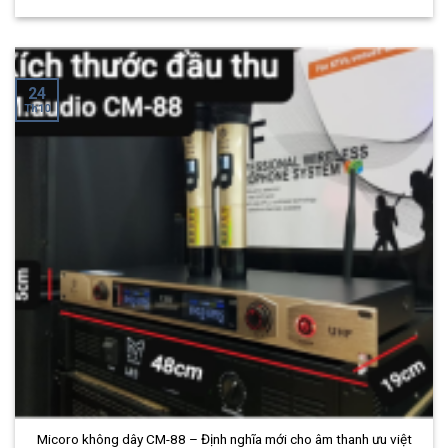
24
Th10
Micoro không dây CM-88 – Định nghĩa mới cho âm thanh ưu việt