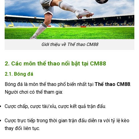
Giới thiệu về Thể thao CM88
2.
Các môn thể thao nổi bật tại CM88
2.1. Bóng đá
Bóng đá là môn thể thao phổ biến nhất tại
Thể thao CM88
.
Người chơi có thể tham gia:
Cược chấp, cược tài/xỉu, cược kết quả trận đấu.
Cược trực tiếp trong thời gian trận đấu diễn ra với tỷ lệ kèo
thay đổi liên tục.