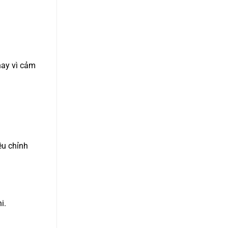
hay vì cảm
ều chỉnh
i.