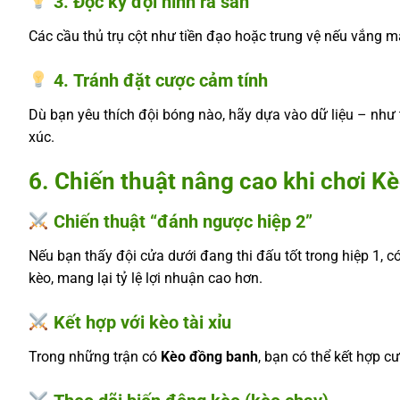
3.
Đọc kỹ đội hình ra sân
Các cầu thủ trụ cột như tiền đạo hoặc trung vệ nếu vắng m
4.
Tránh đặt cược cảm tính
Dù bạn yêu thích đội bóng nào, hãy dựa vào dữ liệu – như t
xúc.
6. Chiến thuật nâng cao khi chơi
Kè
Chiến thuật “đánh ngược hiệp 2”
Nếu bạn thấy đội cửa dưới đang thi đấu tốt trong hiệp 1, c
kèo, mang lại tỷ lệ lợi nhuận cao hơn.
Kết hợp với kèo tài xỉu
Trong những trận có
Kèo đồng banh
, bạn có thể kết hợp c