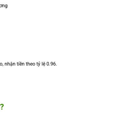
ương
 nhận tiền theo tỷ lệ 0.96.
?