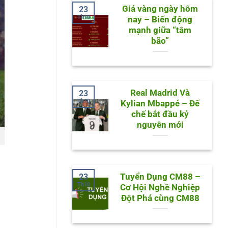
Giá vàng ngày hôm
23
Th10
nay – Biến động
mạnh giữa “tâm
bão”
Real Madrid Và
23
Th10
Kylian Mbappé – Đế
chế bắt đầu kỷ
nguyên mới
23
Tuyển Dụng CM88 –
Th10
Cơ Hội Nghề Nghiệp
Đột Phá cùng CM88