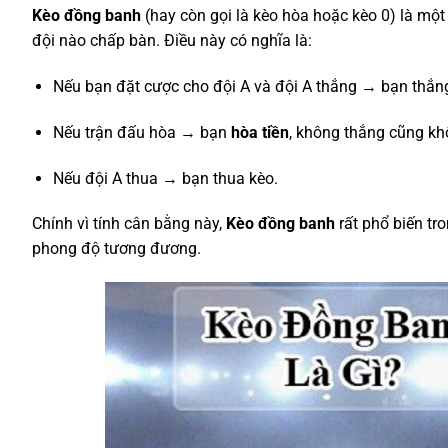
Kèo đồng banh
(hay còn gọi là kèo hòa hoặc kèo 0) là một
đội nào chấp bàn. Điều này có nghĩa là:
Nếu bạn đặt cược cho đội A và đội A thắng → bạn thắn
Nếu trận đấu hòa → bạn
hòa tiền
, không thắng cũng kh
Nếu đội A thua → bạn thua kèo.
Chính vì tính cân bằng này,
Kèo đồng banh
rất phổ biến tr
phong độ tương đương.