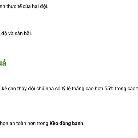
h thực tế của hai đội.
độ và sân bãi.
uả
g kê cho thấy đội chủ nhà có tỷ lệ thắng cao hơn 55% trong các t
 chọn an toàn hơn trong
Kèo đồng banh
.