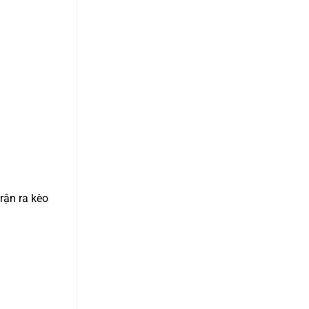
rận ra kèo