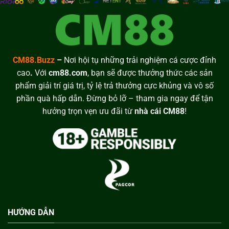
CM88.Buzz
–
Nơi hội tụ những trải nghiệm cá cược đỉnh
cao
.
Với
cm88.com
, bạn sẽ được thưởng thức các sản
phẩm giải trí giá trị, tỷ lệ trả thưởng cực khủng và vô số
phần quà hấp dẫn. Đừng bỏ lỡ – tham gia ngay để tận
hưởng trọn vẹn ưu đãi từ
nhà cái CM88
!
HƯỚNG DẪN