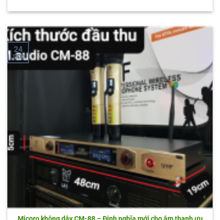
24
Th10
Micoro không dây CM-88 – Định nghĩa mới cho âm thanh ưu