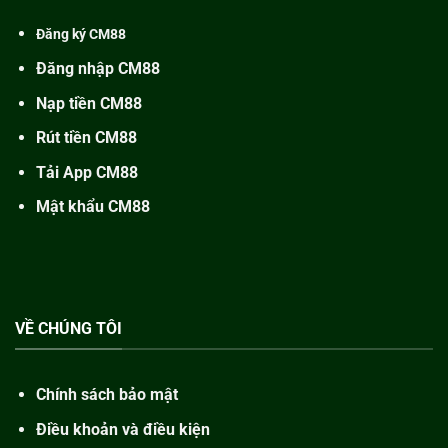
Đăng ký CM88
Đăng nhập CM88
Nạp tiền CM88
Rút tiền CM88
Tải App CM88
Mật khẩu CM88
VỀ CHÚNG TÔI
Chính sách bảo mật
Điều khoản và điều kiện