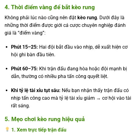
4. Thời điểm vàng để bắt
kèo rung
Không phải lúc nào cũng nên đặt
kèo rung
. Dưới đây là
những thời điểm được giới cá cược chuyên nghiệp đánh
giá là “điểm vàng”:
Phút 15–25:
Hai đội bắt đầu vào nhịp, dễ xuất hiện cơ
hội ghi bàn đầu tiên.
Phút 60–75:
Khi trận đấu đang hòa hoặc đội mạnh bị
dẫn, thường có nhiều pha tấn công quyết liệt.
Khi tỷ lệ tài xỉu tụt sâu:
Nếu bạn nhận thấy trận đấu có
nhịp tấn công cao mà tỷ lệ tài xỉu giảm → cơ hội vào tài
rất sáng.
5. Mẹo chơi
kèo rung
hiệu quả
1. Xem trực tiếp trận đấu