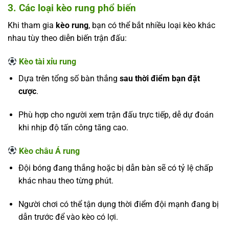
3. Các loại
kèo rung
phổ biến
Khi tham gia
kèo rung
, bạn có thể bắt nhiều loại kèo khác
nhau tùy theo diễn biến trận đấu:
Kèo tài xỉu rung
Dựa trên tổng số bàn thắng
sau thời điểm bạn đặt
cược
.
Phù hợp cho người xem trận đấu trực tiếp, dễ dự đoán
khi nhịp độ tấn công tăng cao.
Kèo châu Á rung
Đội bóng đang thắng hoặc bị dẫn bàn sẽ có tỷ lệ chấp
khác nhau theo từng phút.
Người chơi có thể tận dụng thời điểm đội mạnh đang bị
dẫn trước để vào kèo có lợi.