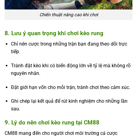
Chiến thuật nâng cao khi chơi
8. Lưu ý quan trọng khi chơi
kèo rung
Chỉ nên cược trong những trận bạn đang theo dõi trực
tiếp.
Tránh đặt kèo khi có biến động lớn về tỷ lệ mà không rõ
nguyên nhân.
Đặt giới hạn vốn cho mỗi trận, tránh chơi theo cảm xúc.
Ghi chép lại kết quả để rút kinh nghiệm cho những lần
sau.
9. Lý do nên chơi
kèo rung
tại CM88
CM88 mang đến cho người chơi môi trường cá cược