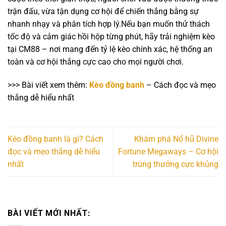
trận đấu, vừa tận dụng cơ hội để chiến thắng bằng sự
nhanh nhạy và phân tích hợp lý.Nếu bạn muốn thử thách
tốc độ và cảm giác hồi hộp từng phút, hãy trải nghiệm kèo
tại CM88 – nơi mang đến tỷ lệ kèo chính xác, hệ thống an
toàn và cơ hội thắng cực cao cho mọi người chơi.
>>> Bài viết xem thêm:
Kèo đồng banh
– Cách đọc và mẹo
thắng dễ hiểu nhất
Kèo đồng banh là gì? Cách
Khám phá Nổ hũ Divine
đọc và mẹo thắng dễ hiểu
Fortune Megaways – Cơ hội
nhất
trúng thưởng cực khủng
BÀI VIẾT MỚI NHẤT: