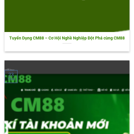
Tuyển Dụng CM88 – Cơ Hội Nghề Nghiệp Đột Phá cùng CM88
23
Th10