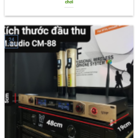
chơi
24
Th10