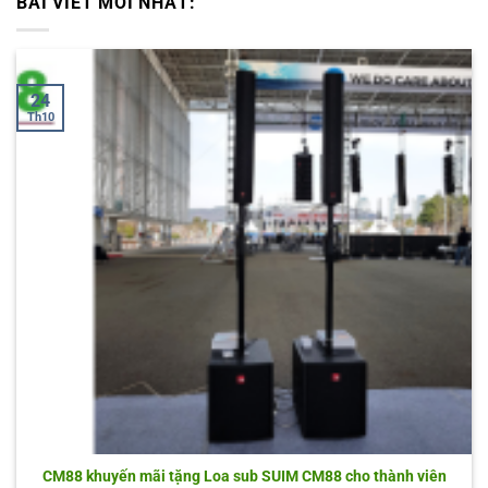
BÀI VIẾT MỚI NHẤT:
24
Th10
CM88 khuyến mãi tặng Loa sub SUIM CM88 cho thành viên