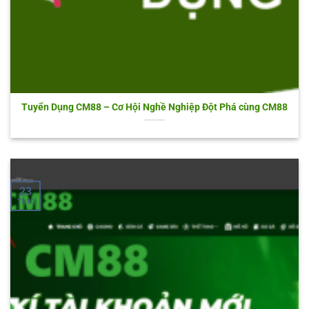
Tuyển Dụng CM88 – Cơ Hội Nghề Nghiệp Đột Phá cùng CM88
23
Th10