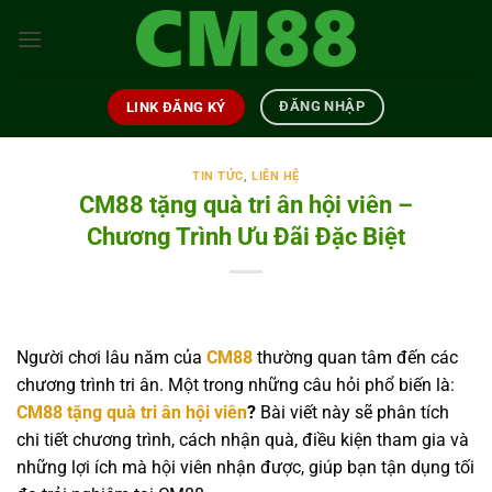
Bỏ
qua
nội
dung
ĐĂNG NHẬP
LINK ĐĂNG KÝ
TIN TỨC
,
LIÊN HỆ
CM88 tặng quà tri ân hội viên –
Chương Trình Ưu Đãi Đặc Biệt
Người chơi lâu năm của
CM88
thường quan tâm đến các
chương trình tri ân. Một trong những câu hỏi phổ biến là:
CM88 tặng quà tri ân hội viên
?
Bài viết này sẽ phân tích
chi tiết chương trình, cách nhận quà, điều kiện tham gia và
những lợi ích mà hội viên nhận được, giúp bạn tận dụng tối