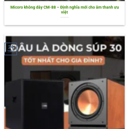
Micoro không dây CM-88 – Định nghĩa mới cho âm thanh ưu
việt
24
Th10