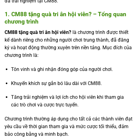
đa trải nghiệm tại CM88.
1.
CM88 tặng quà tri ân hội viên? – Tổng quan
chương trình
CM88 tặng quà tri ân hội viên?
là chương trình được thiết
kế dành riêng cho những người chơi trung thành, đã đăng
ký và hoạt động thường xuyên trên nền tảng. Mục đích của
chương trình là:
Tôn vinh và ghi nhận đóng góp của người chơi.
Khuyến khích sự gắn bó lâu dài với CM88.
Tăng trải nghiệm và lợi ích cho hội viên khi tham gia
các trò chơi và cược trực tuyến.
Chương trình thường áp dụng cho tất cả các thành viên đạt
yêu cầu về thời gian tham gia và mức cược tối thiểu, đảm
bảo công bằng và minh bạch.