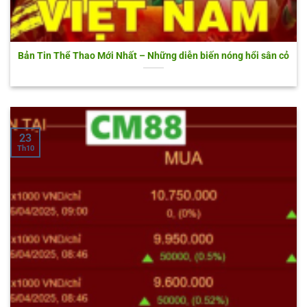
Bản Tin Thể Thao Mới Nhất – Những diễn biến nóng hổi sân cỏ
23
Th10