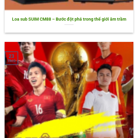
Loa sub SUIM CM88 – Bước đột phá trong thế giới âm trầm
23
Th10