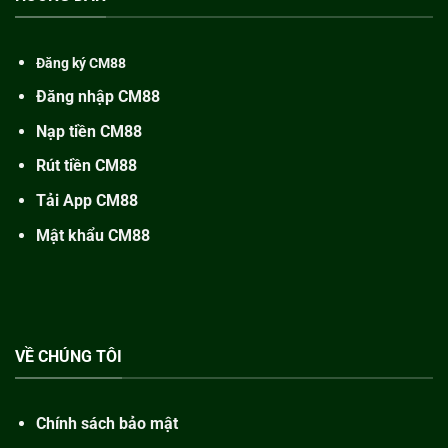
Đăng ký CM88
Đăng nhập CM88
Nạp tiền CM88
Rút tiền CM88
Tải App CM88
Mật khẩu CM88
VỀ CHÚNG TÔI
Chính sách bảo mật