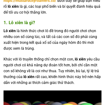
https://mustardcityroamers.co/
dưới đây sẽ giúp bạn hiểu
rõ
lô xiên
là gì, các loại phổ biến và bí quyết đánh hiệu quả
để tối ưu cơ hội thắng lớn.
1.
Lô xiên là gì?
Lô xiên
là hình thức chơi lô đề trong đó người chơi chọn
nhiều con số cùng lúc, và tất cả các con số đó phải cùng
xuất hiện trong kết quả xổ số của ngày hôm đó thì mới
được xem là trúng.
Khác với lô truyền thống chỉ chọn một con,
lô xiên
yêu cầu
người chơi có khả năng dự đoán tốt hơn, bởi chỉ cần một
con số không về là coi như thua. Tuy nhiên, bù lại, tỷ lệ trả
thưởng của
lô xiên
rất cao, khiến hình thức này trở nên hấp
dẫn với những ai thích cảm giác thử thách.