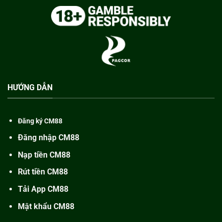
HƯỚNG DẪN
Đăng ký CM88
Đăng nhập CM88
Nạp tiền CM88
Rút tiền CM88
Tải App CM88
Mật khẩu CM88