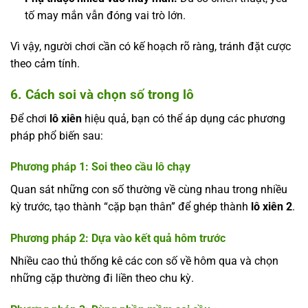
tố may mắn vẫn đóng vai trò lớn.
Vì vậy, người chơi cần có kế hoạch rõ ràng, tránh đặt cược
theo cảm tính.
6.
Cách soi và chọn số trong lô
Để chơi
lô xiên
hiệu quả, bạn có thể áp dụng các phương
pháp phổ biến sau:
Phương pháp 1: Soi theo cầu lô chạy
Quan sát những con số thường về cùng nhau trong nhiều
kỳ trước, tạo thành “cặp bạn thân” để ghép thành
lô xiên 2
.
Phương pháp 2: Dựa vào kết quả hôm trước
Nhiều cao thủ thống kê các con số về hôm qua và chọn
những cặp thường đi liền theo chu kỳ.