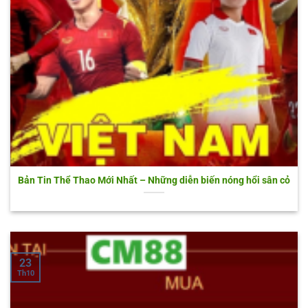
Bản Tin Thể Thao Mới Nhất – Những diễn biến nóng hổi sân cỏ
23
Th10