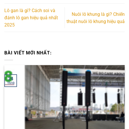
Lô gan là gì? Cách soi và
Nuôi lô khung là gì? Chiến
đánh lô gan hiệu quả nhất
thuật nuôi lô khung hiệu quả
2025
BÀI VIẾT MỚI NHẤT:
24
Th10