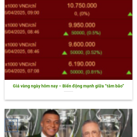
Giá vàng ngày hôm nay – Biến động mạnh giữa “tâm bão”
23
Th10