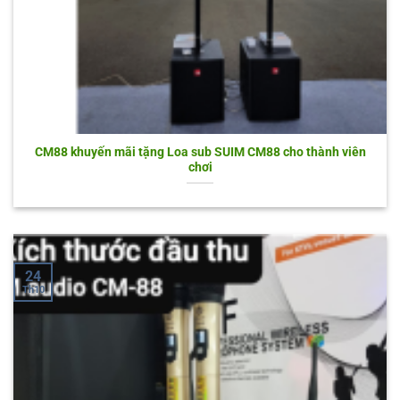
CM88 khuyến mãi tặng Loa sub SUIM CM88 cho thành viên
chơi
24
Th10