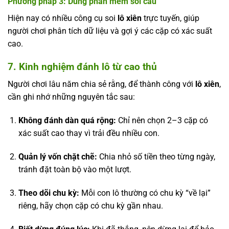
Phương pháp 3: Dùng phần mềm soi cầu
Hiện nay có nhiều công cụ soi
lô xiên
trực tuyến, giúp
người chơi phân tích dữ liệu và gợi ý các cặp có xác suất
cao.
7.
Kinh nghiệm đánh lô từ cao thủ
Người chơi lâu năm chia sẻ rằng, để thành công với
lô xiên
,
cần ghi nhớ những nguyên tắc sau:
Không đánh dàn quá rộng:
Chỉ nên chọn 2–3 cặp có
xác suất cao thay vì trải đều nhiều con.
Quản lý vốn chặt chẽ:
Chia nhỏ số tiền theo từng ngày,
tránh đặt toàn bộ vào một lượt.
Theo dõi chu kỳ:
Mỗi con lô thường có chu kỳ “về lại”
riêng, hãy chọn cặp có chu kỳ gần nhau.