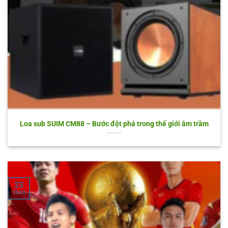
Loa sub SUIM CM88 – Bước đột phá trong thế giới âm trầm
23
Th10