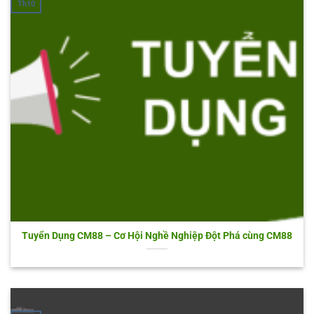
Th10
Tuyển Dụng CM88 – Cơ Hội Nghề Nghiệp Đột Phá cùng CM88