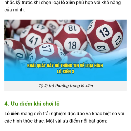
nhắc kỹ trước khi chọn loại
lô xiên
phù hợp với khả năng
của mình.
Tỷ lệ trả thưởng trong lô xiên
4.
Ưu điểm khi chơi lô
Lô xiên
mang đến trải nghiệm độc đáo và khác biệt so với
các hình thức khác. Một vài ưu điểm nổi bật gồm: