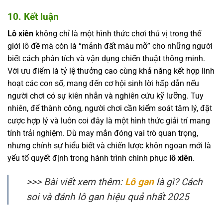
10.
Kết luận
Lô xiên
không chỉ là một hình thức chơi thú vị trong thế
giới lô đề mà còn là “mảnh đất màu mỡ” cho những người
biết cách phân tích và vận dụng chiến thuật thông minh.
Với ưu điểm là tỷ lệ thưởng cao cùng khả năng kết hợp linh
hoạt các con số, mang đến cơ hội sinh lời hấp dẫn nếu
người chơi có sự kiên nhẫn và nghiên cứu kỹ lưỡng. Tuy
nhiên, để thành công, người chơi cần kiểm soát tâm lý, đặt
cược hợp lý và luôn coi đây là một hình thức giải trí mang
tính trải nghiệm. Dù may mắn đóng vai trò quan trọng,
nhưng chính sự hiểu biết và chiến lược khôn ngoan mới là
yếu tố quyết định trong hành trình chinh phục
lô xiên
.
>>> Bài viết xem thêm:
Lô gan
là gì? Cách
soi và đánh lô gan hiệu quả nhất 2025