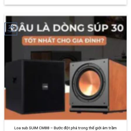
24
Th10
Loa sub SUIM CM88 – Bước đột phá trong thế giới âm trầm