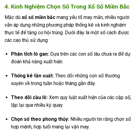
4. Kinh Nghiệm Chọn Số Trong Xổ Số Miền Bắc
Mặc dù
xổ số miền bắc
mang yếu tố may mắn, nhiều người
vẫn áp dụng những phương pháp thống kê và kinh nghiệm
thực tế để tăng cơ hội trúng. Dưới đây là một số cách được
các cao thủ sử dụng:
Phân tích lô gan:
Dựa trên các con số lâu chưa ra để dự
đoán khả năng xuất hiện.
Thống kê tần suất:
Theo dõi những con số thường
xuyên về trong tuần hoặc tháng gần đây.
Theo dõi cầu lô:
Xem quy luật xuất hiện của các cặp số,
lặp lại qua nhiều kỳ quay.
Chọn số theo phong thủy:
Nhiều người tin rằng chọn số
hợp mệnh, hợp tuổi mang lại vận may.