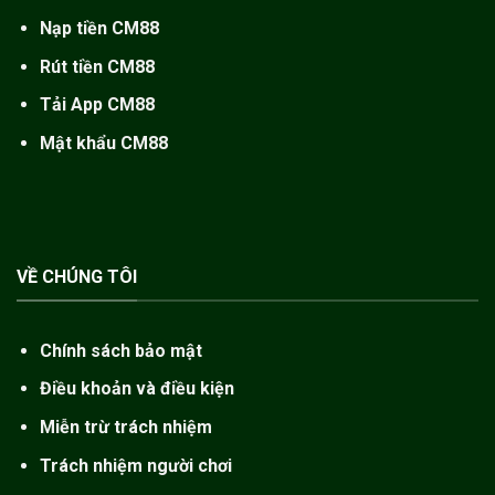
Nạp tiền CM88
Rút tiền CM88
Tải App CM88
Mật khẩu CM88
VỀ CHÚNG TÔI
Chính sách bảo mật
Điều khoản và điều kiện
Miễn trừ trách nhiệm
Trách nhiệm người chơi