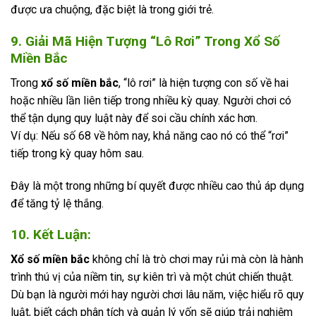
được ưa chuộng, đặc biệt là trong giới trẻ.
9. Giải Mã Hiện Tượng “Lô Rơi” Trong Xổ Số
Miền Bắc
Trong
xổ số miền bắc
, “lô rơi” là hiện tượng con số về hai
hoặc nhiều lần liên tiếp trong nhiều kỳ quay. Người chơi có
thể tận dụng quy luật này để soi cầu chính xác hơn.
Ví dụ: Nếu số 68 về hôm nay, khả năng cao nó có thể “rơi”
tiếp trong kỳ quay hôm sau.
Đây là một trong những bí quyết được nhiều cao thủ áp dụng
để tăng tỷ lệ thắng.
10. Kết Luận:
Xổ số miền bắc
không chỉ là trò chơi may rủi mà còn là hành
trình thú vị của niềm tin, sự kiên trì và một chút chiến thuật.
Dù bạn là người mới hay người chơi lâu năm, việc hiểu rõ quy
luật, biết cách phân tích và quản lý vốn sẽ giúp trải nghiệm