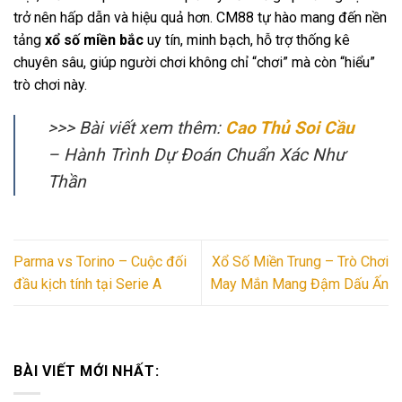
trở nên hấp dẫn và hiệu quả hơn. CM88 tự hào mang đến nền
tảng
xổ số miền bắc
uy tín, minh bạch, hỗ trợ thống kê
chuyên sâu, giúp người chơi không chỉ “chơi” mà còn “hiểu”
trò chơi này.
>>> Bài viết xem thêm:
Cao Thủ Soi Cầu
– Hành Trình Dự Đoán Chuẩn Xác Như
Thần
Parma vs Torino – Cuộc đối
Xổ Số Miền Trung – Trò Chơi
đầu kịch tính tại Serie A
May Mắn Mang Đậm Dấu Ấn
BÀI VIẾT MỚI NHẤT: