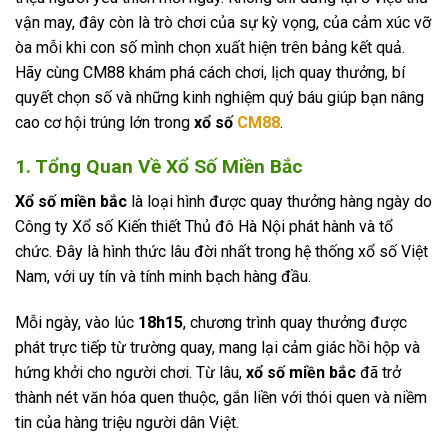
vận may, đây còn là trò chơi của sự kỳ vọng, của cảm xúc vỡ
òa mỗi khi con số mình chọn xuất hiện trên bảng kết quả.
Hãy cùng CM88 khám phá cách chơi, lịch quay thưởng, bí
quyết chọn số và những kinh nghiệm quý báu giúp bạn nâng
cao cơ hội trúng lớn trong
xổ số
CM88
.
1. Tổng Quan Về Xổ Số Miền Bắc
Xổ số miền bắc
là loại hình được quay thưởng hàng ngày do
Công ty Xổ số Kiến thiết Thủ đô Hà Nội phát hành và tổ
chức. Đây là hình thức lâu đời nhất trong hệ thống xổ số Việt
Nam, với uy tín và tính minh bạch hàng đầu.
Mỗi ngày, vào lúc
18h15
, chương trình quay thưởng được
phát trực tiếp từ trường quay, mang lại cảm giác hồi hộp và
hứng khởi cho người chơi. Từ lâu,
xổ số miền bắc
đã trở
thành nét văn hóa quen thuộc, gắn liền với thói quen và niềm
tin của hàng triệu người dân Việt.