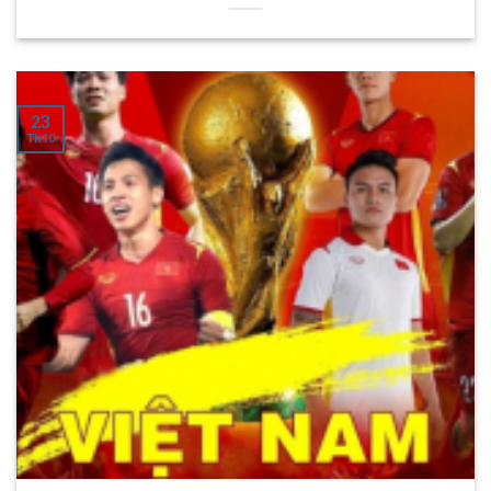
23
Th10