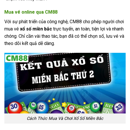
Mua vé online qua CM88
Với sự phát triển của công nghệ, CM88 cho phép người chơi
mua vé
xổ số miền bắc
trực tuyến, an toàn, tiện lợi và nhanh
chóng. Chỉ cần vài thao tác, bạn đã có thể chọn số, lưu vé và
theo dõi kết quả dễ dàng.
Cách Thức Mua Và Chơi Xổ Số Miền Bắc