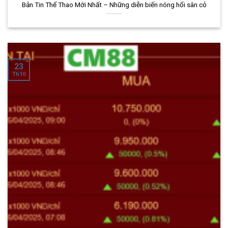
Bản Tin Thể Thao Mới Nhất – Những diễn biến nóng hổi sân cỏ
23
Th10