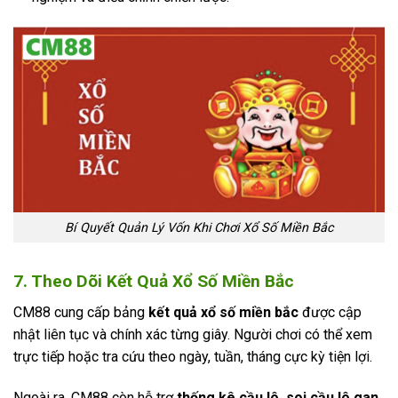
Bí Quyết Quản Lý Vốn Khi Chơi Xổ Số Miền Bắc
7. Theo Dõi Kết Quả Xổ Số Miền Bắc
CM88 cung cấp bảng
kết quả xổ số miền bắc
được cập
nhật liên tục và chính xác từng giây. Người chơi có thể xem
trực tiếp hoặc tra cứu theo ngày, tuần, tháng cực kỳ tiện lợi.
Ngoài ra, CM88 còn hỗ trợ
thống kê cầu lô, soi cầu lô gan,