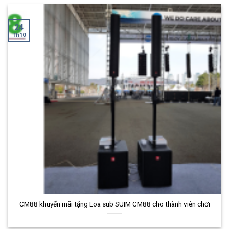
24
Th10
CM88 khuyến mãi tặng Loa sub SUIM CM88 cho thành viên chơi