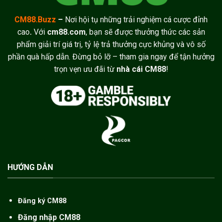
CM88.Buzz
–
Nơi hội tụ những trải nghiệm cá cược đỉnh
cao
.
Với
cm88.com
, bạn sẽ được thưởng thức các sản
phẩm giải trí giá trị, tỷ lệ trả thưởng cực khủng và vô số
phần quà hấp dẫn. Đừng bỏ lỡ – tham gia ngay để tận hưởng
trọn vẹn ưu đãi từ
nhà cái CM88
!
HƯỚNG DẪN
Đăng ký CM88
Đăng nhập CM88