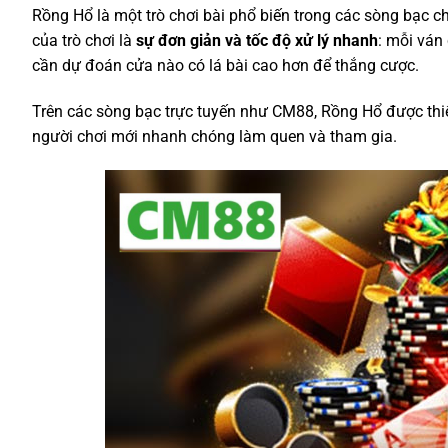
Rồng Hổ là một trò chơi bài phổ biến trong các sòng bạc ch
của trò chơi là
sự đơn giản và tốc độ xử lý nhanh
: mỗi ván
cần dự đoán cửa nào có lá bài cao hơn để thắng cược.
Trên các sòng bạc trực tuyến như CM88, Rồng Hổ được thiết 
người chơi mới nhanh chóng làm quen và tham gia.