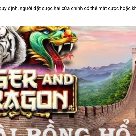
o quy định, người đặt cược hai cửa chính có thể mất cược hoặc k