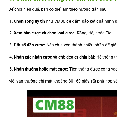
Để chơi hiệu quả, bạn có thể làm theo hướng dẫn sau:
Chọn sòng uy tín
như CM88 để đảm bảo kết quả minh b
Xem bàn cược và chọn loại cược:
Rồng, Hổ, hoặc Tie.
Đặt số tiền cược:
Nên chia vốn thành nhiều phần để giảm
Nhấn xác nhận cược và chờ dealer chia bài:
Hệ thống trự
Nhận thưởng hoặc mất cược:
Tiền thắng được cộng vào t
Mỗi ván thường chỉ mất khoảng 30–60 giây, rất phù hợp vớ