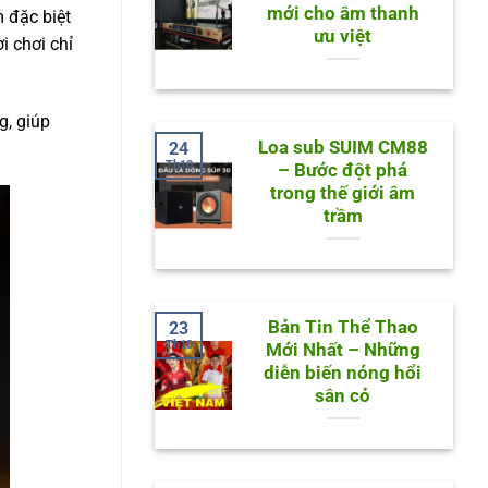
mới cho âm thanh
m đặc biệt
ưu việt
i chơi chỉ
g, giúp
Loa sub SUIM CM88
24
Th10
– Bước đột phá
trong thế giới âm
trầm
Bản Tin Thể Thao
23
Th10
Mới Nhất – Những
diễn biến nóng hổi
sân cỏ