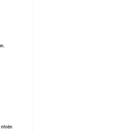
ơn.
 nhiên