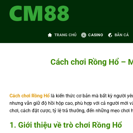
Bỏ
qua
nội
dung
TRANG CHỦ
CASINO
BẮN CÁ
Cách chơi Rồng Hổ – M
Cách chơi Rồng Hổ
là kiến thức cơ bản mà bất kỳ người yê
nhưng vẫn giữ độ hồi hộp cao, phù hợp với cả người mới v
chơi, cách đặt cược, tỷ lệ trả thưởng, đến những mẹo chơi h
1. Giới thiệu về trò chơi Rồng Hổ