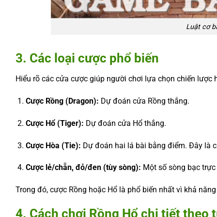
Luật cơ b
3. Các loại cược phổ biến
Hiểu rõ các cửa cược giúp người chơi lựa chọn chiến lược 
Cược Rồng (Dragon):
Dự đoán cửa Rồng thắng.
Cược Hổ (Tiger):
Dự đoán cửa Hổ thắng.
Cược Hòa (Tie):
Dự đoán hai lá bài bằng điểm. Đây là cư
Cược lẻ/chẵn, đỏ/đen (tùy sòng):
Một số sòng bạc trực
Trong đó, cược Rồng hoặc Hổ là phổ biến nhất vì khả năng
4.
Cách chơi Rồng Hổ
chi tiết theo