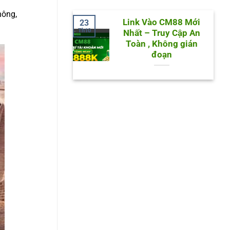
hông,
Link Vào CM88 Mới
23
Th10
Nhất – Truy Cập An
Toàn , Không gián
đoạn