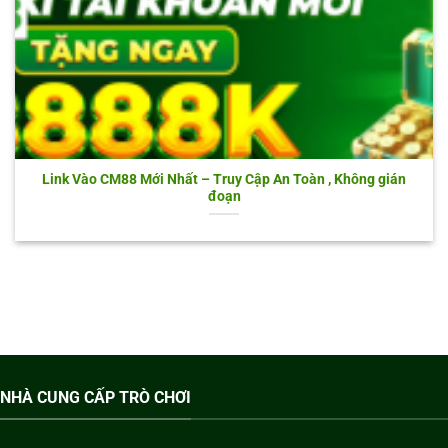
Link Vào CM88 Mới Nhất – Truy Cập An Toàn , Không gián
đoạn
NHÀ CUNG CẤP TRÒ CHƠI