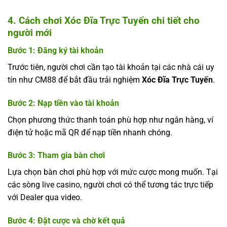
4. Cách chơi Xóc Đĩa Trực Tuyến chi tiết cho
người mới
Bước 1: Đăng ký tài khoản
Trước tiên, người chơi cần tạo tài khoản tại các nhà cái uy
tín như CM88 để bắt đầu trải nghiệm
Xóc Đĩa Trực Tuyến
.
Bước 2: Nạp tiền vào tài khoản
Chọn phương thức thanh toán phù hợp như ngân hàng, ví
điện tử hoặc mã QR để nạp tiền nhanh chóng.
Bước 3: Tham gia bàn chơi
Lựa chọn bàn chơi phù hợp với mức cược mong muốn. Tại
các sòng live casino, người chơi có thể tương tác trực tiếp
với Dealer qua video.
Bước 4: Đặt cược và chờ kết quả