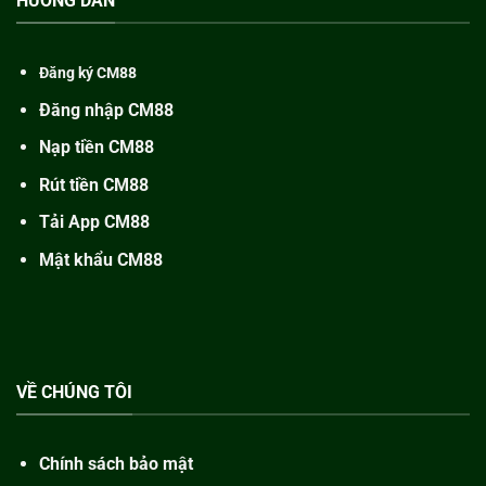
HƯỚNG DẪN
Đăng ký CM88
Đăng nhập CM88
Nạp tiền CM88
Rút tiền CM88
Tải App CM88
Mật khẩu CM88
VỀ CHÚNG TÔI
Chính sách bảo mật