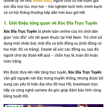
online uy tín như
cm88.buzz
, người chơi có thể tham gia
xóc đĩa mọi lúc, mọi nơi – trải nghiệm kịch tính, minh bạch
và cơ hội thắng thưởng hấp dẫn hơn bao giờ hết.
1. Giới thiệu tổng quan về Xóc Đĩa Trực Tuyến
Xóc Đĩa Trực Tuyến
là phiên bản online của trò chơi dân
gian “xóc đĩa” vốn rất quen thuộc tại Việt Nam. Trò chơi sử
dụng một chiếc bát, một đĩa và bốn đồng xu (mỗi đồng có
hai mặt: đỏ và trắng). Dealer sẽ xóc các đồng xu, sau đó
người chơi dự đoán kết quả – chẵn hay lẻ, toàn đỏ hoặc
toàn trắng.
Khi được đưa lên nền tảng trực tuyến,
Xóc Đĩa Trực Tuyến
vẫn giữ nguyên nét đặc trưng truyền thống, nhưng được bổ
sung các yếu tố hiện đại như đồ họa HD, livestream trực
tiếp và công nghệ camera đa góc giúp đảm bảo tính công
bằng tuyệt đối.