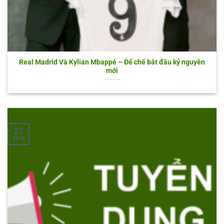
Real Madrid Và Kylian Mbappé – Đế chế bắt đầu kỷ nguyên
mới
23
Th10