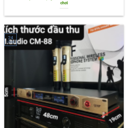
chơi
24
Th10