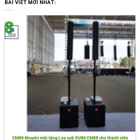
BÀI VIẾT MỚI NHẤT:
24
Th10
CM88 khuyến mãi tặng Loa sub SUIM CM88 cho thành viên