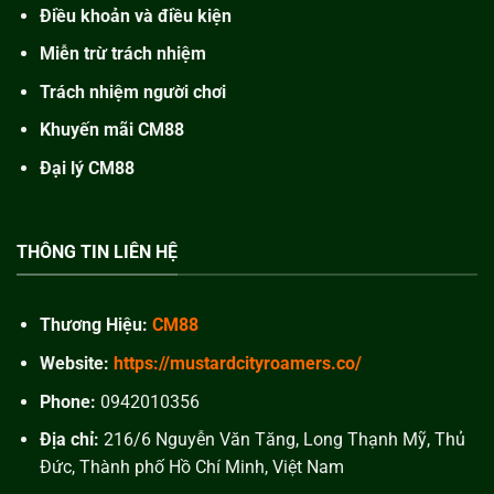
Điều khoản và điều kiện
Miễn trừ trách nhiệm
Trách nhiệm người chơi
Khuyến mãi CM88
Đại lý CM88
THÔNG TIN LIÊN HỆ
Thương Hiệu:
CM88
Website:
https://mustardcityroamers.co/
Phone:
0942010356
Địa chỉ:
216/6 Nguyễn Văn Tăng, Long Thạnh Mỹ, Thủ
Đức, Thành phố Hồ Chí Minh, Việt Nam