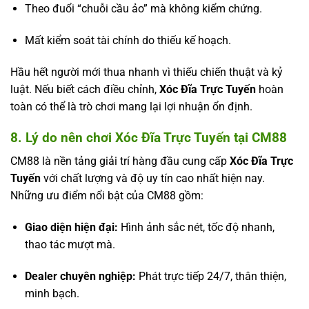
Theo đuổi “chuỗi cầu ảo” mà không kiểm chứng.
Mất kiểm soát tài chính do thiếu kế hoạch.
Hầu hết người mới thua nhanh vì thiếu chiến thuật và kỷ
luật. Nếu biết cách điều chỉnh,
Xóc Đĩa Trực Tuyến
hoàn
toàn có thể là trò chơi mang lại lợi nhuận ổn định.
8. Lý do nên chơi Xóc Đĩa Trực Tuyến tại CM88
CM88 là nền tảng giải trí hàng đầu cung cấp
Xóc Đĩa Trực
Tuyến
với chất lượng và độ uy tín cao nhất hiện nay.
Những ưu điểm nổi bật của CM88 gồm:
Giao diện hiện đại:
Hình ảnh sắc nét, tốc độ nhanh,
thao tác mượt mà.
Dealer chuyên nghiệp:
Phát trực tiếp 24/7, thân thiện,
minh bạch.