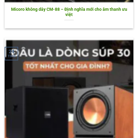
Micoro không dây CM-88 – Định nghĩa mới cho âm thanh ưu
việt
24
Th10