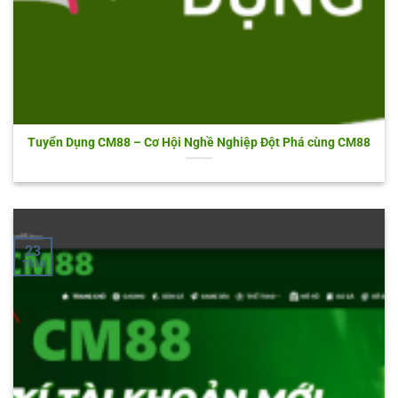
Tuyển Dụng CM88 – Cơ Hội Nghề Nghiệp Đột Phá cùng CM88
23
Th10