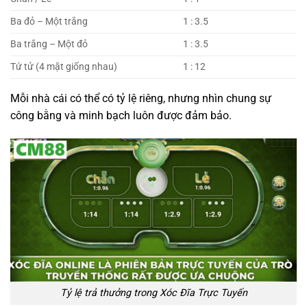
Ba đỏ – Một trắng
1 : 3.5
Ba trắng – Một đỏ
1 : 3.5
Tứ tử (4 mặt giống nhau)
1 : 12
Mỗi nhà cái có thể có tỷ lệ riêng, nhưng nhìn chung sự
công bằng và minh bạch luôn được đảm bảo.
Tỷ lệ trả thưởng trong Xóc Đĩa Trực Tuyến